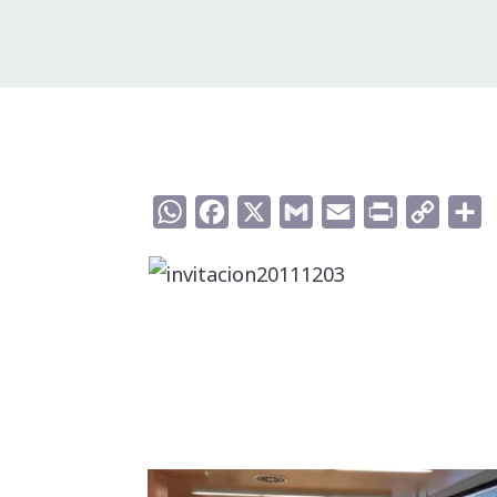
WhatsApp
Facebook
X
Gmail
Email
Print
Copy
C
Link