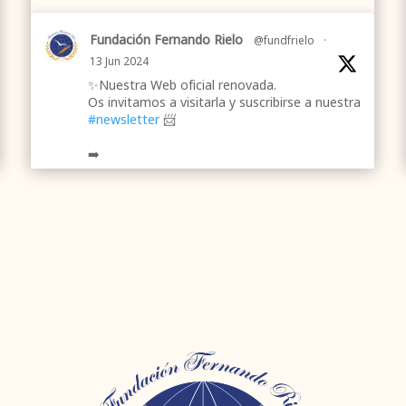
Fundación Fernando Rielo
@fundfrielo
·
13 Jun 2024
✨Nuestra Web oficial renovada.
Os invitamos a visitarla y suscribirse a nuestra
#newsletter
📨
➡️
.
.
#webrenovada
#fundaciónFernandoRielo
#poesíamística
#músicasacra
#cultura
#arte
#poesía
1
2
Twitter
Fundación Fernando Rielo
@fundfrielo
·
7 Jun 2024
Mons. César Franco, obispo de
#Segovia
@DiocesisSegovia
galardonado con el 43