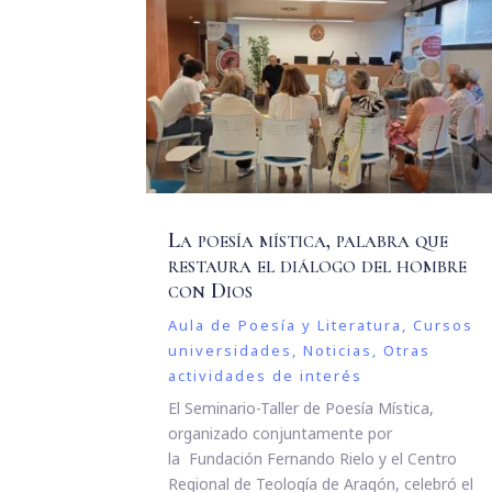
La poesía mística, palabra que
restaura el diálogo del hombre
con Dios
Aula de Poesía y Literatura
,
Cursos
universidades
,
Noticias
,
Otras
actividades de interés
El Seminario-Taller de Poesía Mística,
organizado conjuntamente por
la Fundación Fernando Rielo y el Centro
Regional de Teología de Aragón, celebró el