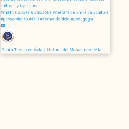
culturas y tradiciones.
#mística #poesia #filosofia #metafisica #musica #cultura
#pensamiento #FFR #FernandoRielo #pedagogia
Santa Teresa en Ávila | Historia del Monasterio de la
Encarnación
Presentación de ¡O FELIX CULPA! Itinerario lírico del
Resucitado
Análisis del libro la Huella de nuestras decisiones
Neurotecnología y libertad humana | Los desafíos
éticos de la inteligencia artificial
Los hijos del encuentro - Coral Fernando Rielo