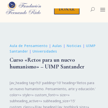
DONAR
Aula de Pensamiento
|
Aulas
|
Noticias
|
UIMP
Santander
|
Universidades
Curso «Retos para un nuevo
humanismo» – UIMP Santander
[av_heading tag=’h3′ padding=’10’ heading=’Retos para
un nuevo humanismo. Pensamiento, arte y educación.’
color=» style=» custom_font=» size=»
subheading_active=» subheading_size=’15’
custom_class=»][/av_heading] [av_textblock size=»