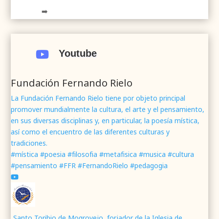
➡️
.
.
#webrenovada
#fundaciónFernandoRielo
#poesíamística
#músicasacra
#cultura
#arte
Youtube

#poesía
1
2
Twitter
Fundación Fernando Rielo
La Fundación Fernando Rielo tiene por objeto principal
promover mundialmente la cultura, el arte y el pensamiento,
Fundación Fernando Rielo
@fundfrielo
·
en sus diversas disciplinas y, en particular, la poesía mística,
7 Jun 2024
así como el encuentro de las diferentes culturas y
Mons. César Franco, obispo de
#Segovia
tradiciones.
@DiocesisSegovia
galardonado con el 43 Premio
#mística #poesia #filosofia #metafisica #musica #cultura
Mundial
#FernandoRielo
de
#PoesíaMística
#pensamiento #FFR #FernandoRielo #pedagogia
Podéis disfrutar de lo que fue la presentación de
su obra
#Visiones
en la sede de la
#fundacionFernandoRielo
https://youtu.be/B8XrOT9aQSA
1
2
Twitter
Santo Toribio de Mogrovejo, forjador de la Iglesia de