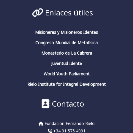
#conciencia
#JuliánMarías
#GarcíaMorente
Enlaces útiles
#FernandoRielo
Fundación Fernando Rielo
@FundFRielo
https://x.com/i/broadcasts/1yoKMwqOBkNJQ
Misioneras y Misioneros Identes
Congreso Mundial de Metafísica
2
4
Twitter
Monasterio de La Cabrera
Juventud Idente
Fundación Fernando Rielo
@fundfrielo
·
World Youth Parliament
13 Mar 2024
https://x.com/i/broadcasts/1yoKMwqOBkNJQ
Rielo Institute for Integral Development
2
2
Twitter
Contacto
Fundación Fernando Rielo
@fundfrielo
·
Fundación Fernando Rielo
13 Mar 2024
+34 91 575 4091
🗓️Hoy es el último día del ciclo de