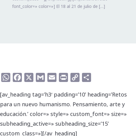
font_color=» color=»] El 18 al 21 de julio de […]
WhatsApp
Facebook
X
Gmail
Email
Print
Copy
Compartir
Link
[av_heading tag=’h3′ padding=’10’ heading=’Retos
para un nuevo humanismo. Pensamiento, arte y
educación.’ color=» style=» custom_font=» size=»
subheading_active=» subheading_size=’15’
custom_class=»][/av_heading]