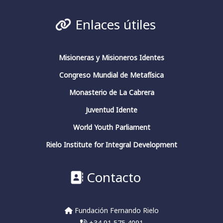
#fundacionfernandorielo
#pensadoresespañoles
#conciencia
#JuliánMarías
#GarcíaMorente
Enlaces útiles
#FernandoRielo
Fundación Fernando Rielo
@FundFRielo
https://x.com/i/broadcasts/1yoKMwqOBkNJQ
Misioneras y Misioneros Identes
Congreso Mundial de Metafísica
2
4
Twitter
Monasterio de La Cabrera
Juventud Idente
Fundación Fernando Rielo
@fundfrielo
·
World Youth Parliament
13 Mar 2024
https://x.com/i/broadcasts/1yoKMwqOBkNJQ
Rielo Institute for Integral Development
2
2
Twitter
Contacto
Fundación Fernando Rielo
@fundfrielo
·
Fundación Fernando Rielo
13 Mar 2024
+34 91 575 4091