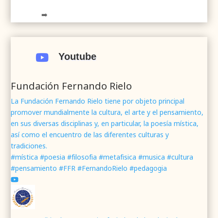
➡️
.
.
#webrenovada
#fundaciónFernandoRielo
#poesíamística
#músicasacra
#cultura
#arte
Youtube

#poesía
1
2
Twitter
Fundación Fernando Rielo
La Fundación Fernando Rielo tiene por objeto principal
promover mundialmente la cultura, el arte y el pensamiento,
Fundación Fernando Rielo
@fundfrielo
·
en sus diversas disciplinas y, en particular, la poesía mística,
7 Jun 2024
así como el encuentro de las diferentes culturas y
Mons. César Franco, obispo de
#Segovia
tradiciones.
@DiocesisSegovia
galardonado con el 43 Premio
#mística #poesia #filosofia #metafisica #musica #cultura
Mundial
#FernandoRielo
de
#PoesíaMística
#pensamiento #FFR #FernandoRielo #pedagogia
Podéis disfrutar de lo que fue la presentación de
su obra
#Visiones
en la sede de la
#fundacionFernandoRielo
https://youtu.be/B8XrOT9aQSA
1
2
Twitter