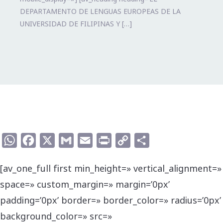
DEPARTAMENTO DE LENGUAS EUROPEAS DE LA
UNIVERSIDAD DE FILIPINAS Y […]
WhatsApp
Facebook
X
Gmail
Email
Print
Copy
Compartir
Link
[av_one_full first min_height=» vertical_alignment=»
space=» custom_margin=» margin=’0px’
padding=’0px’ border=» border_color=» radius=’0px’
background_color=» src=»