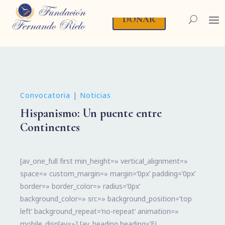
DONAR
Convocatoria
|
Noticias
Hispanismo: Un puente entre
Continentes
[av_one_full first min_height=» vertical_alignment=»
space=» custom_margin=» margin=’0px’ padding=’0px’
border=» border_color=» radius=’0px’
background_color=» src=» background_position=’top
left’ background_repeat=’no-repeat’ animation=»
mobile_display=»] [av_heading heading=’EL