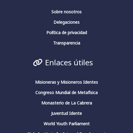
Sobre nosotros
Delegaciones
Fundación Fernando Rielo
@fundfrielo
·
13 Mar 2024
Política de privacidad
La conciencia en pensadores españoles.
Conferencia de clausura.
Transparencia
#fundacionfernandorielo
#pensadoresespañoles
#conciencia
#JuliánMarías
#GarcíaMorente
Enlaces útiles
#FernandoRielo
Fundación Fernando Rielo
@FundFRielo
https://x.com/i/broadcasts/1yoKMwqOBkNJQ
Misioneras y Misioneros Identes
Congreso Mundial de Metafísica
2
4
Twitter
Monasterio de La Cabrera
Juventud Idente
Fundación Fernando Rielo
@fundfrielo
·
World Youth Parliament
13 Mar 2024