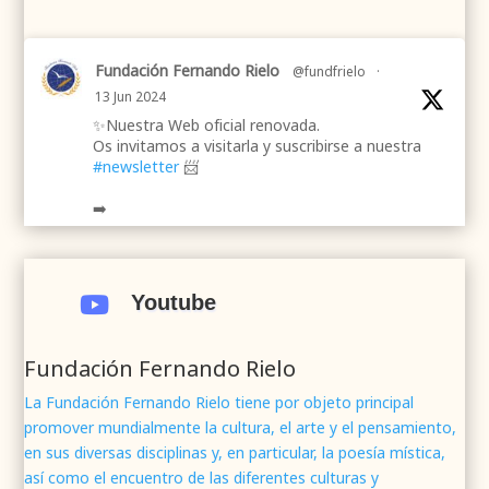
Fundación Fernando Rielo
@fundfrielo
·
13 Jun 2024
✨Nuestra Web oficial renovada.
Os invitamos a visitarla y suscribirse a nuestra
#newsletter
📨
➡️
.
.
#webrenovada
#fundaciónFernandoRielo
#poesíamística
#músicasacra
#cultura
#arte
Youtube

#poesía
1
2
Twitter
Fundación Fernando Rielo
La Fundación Fernando Rielo tiene por objeto principal
promover mundialmente la cultura, el arte y el pensamiento,
Fundación Fernando Rielo
@fundfrielo
·
en sus diversas disciplinas y, en particular, la poesía mística,
7 Jun 2024
así como el encuentro de las diferentes culturas y