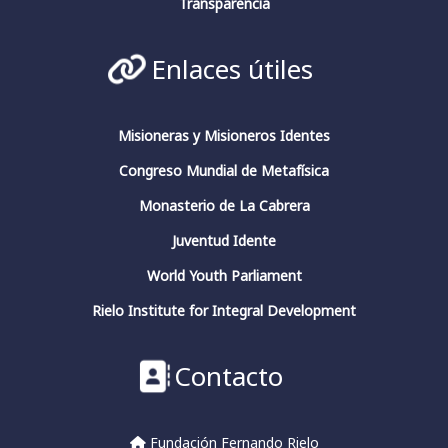
Conferencia de clausura.
Transparencia
#fundacionfernandorielo
#pensadoresespañoles
#conciencia
#JuliánMarías
#GarcíaMorente
Enlaces útiles
#FernandoRielo
Fundación Fernando Rielo
@FundFRielo
https://x.com/i/broadcasts/1yoKMwqOBkNJQ
Misioneras y Misioneros Identes
Congreso Mundial de Metafísica
2
4
Twitter
Monasterio de La Cabrera
Juventud Idente
Fundación Fernando Rielo
@fundfrielo
·
World Youth Parliament
13 Mar 2024
https://x.com/i/broadcasts/1yoKMwqOBkNJQ
Rielo Institute for Integral Development
2
2
Twitter
Contacto
Fundación Fernando Rielo
@fundfrielo
·
Fundación Fernando Rielo
13 Mar 2024