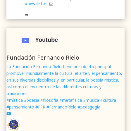
#newsletter
📨
➡️
.
.
#webrenovada
#fundaciónFernandoRielo
#poesíamística
#músicasacra
#cultura
#arte
Youtube

#poesía
1
2
Twitter
Fundación Fernando Rielo
La Fundación Fernando Rielo tiene por objeto principal
promover mundialmente la cultura, el arte y el pensamiento,
Fundación Fernando Rielo
@fundfrielo
·
en sus diversas disciplinas y, en particular, la poesía mística,
7 Jun 2024
así como el encuentro de las diferentes culturas y
Mons. César Franco, obispo de
#Segovia
tradiciones.
@DiocesisSegovia
galardonado con el 43 Premio
#mística #poesia #filosofia #metafisica #musica #cultura
Mundial
#FernandoRielo
de
#PoesíaMística
#pensamiento #FFR #FernandoRielo #pedagogia
Podéis disfrutar de lo que fue la presentación de
su obra
#Visiones
en la sede de la
#fundacionFernandoRielo
https://youtu.be/B8XrOT9aQSA