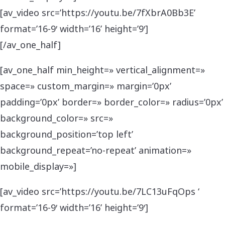
[av_video src=’https://youtu.be/7fXbrA0Bb3E’
format=’16-9′ width=’16’ height=’9′]
[/av_one_half]
[av_one_half min_height=» vertical_alignment=»
space=» custom_margin=» margin=’0px’
padding=’0px’ border=» border_color=» radius=’0px’
background_color=» src=»
background_position=’top left’
background_repeat=’no-repeat’ animation=»
mobile_display=»]
[av_video src=’https://youtu.be/7LC13uFqOps ‘
format=’16-9′ width=’16’ height=’9′]