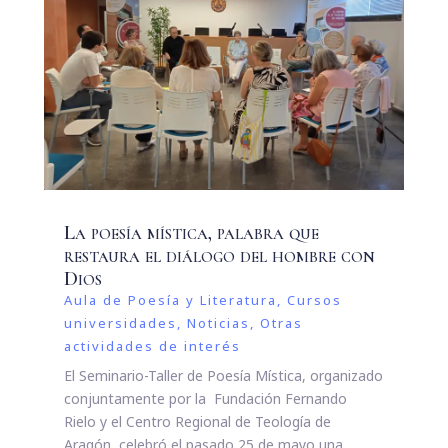
La poesía mística, palabra que
restaura el diálogo del hombre con
Dios
Aula de Poesía y Literatura
,
Cursos
universidades
,
Noticias
,
Otras
actividades de interés
El Seminario-Taller de Poesía Mística, organizado
conjuntamente por la Fundación Fernando
Rielo y el Centro Regional de Teología de
Aragón, celebró el pasado 25 de mayo una