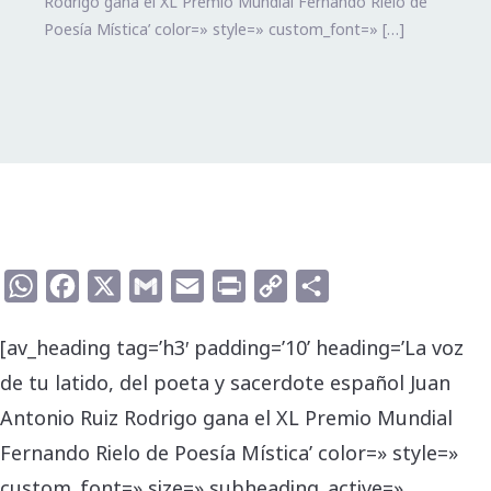
Rodrigo gana el XL Premio Mundial Fernando Rielo de
Poesía Mística’ color=» style=» custom_font=» […]
WhatsApp
Facebook
X
Gmail
Email
Print
Copy
Compartir
Link
[av_heading tag=’h3′ padding=’10’ heading=’La voz
de tu latido, del poeta y sacerdote español Juan
Antonio Ruiz Rodrigo gana el XL Premio Mundial
Fernando Rielo de Poesía Mística’ color=» style=»
custom_font=» size=» subheading_active=»