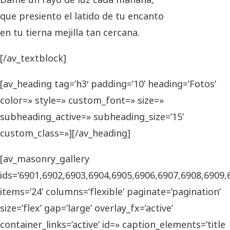
que presiento el latido de tu encanto
en tu tierna mejilla tan cercana.
[/av_textblock]
[av_heading tag=’h3′ padding=’10’ heading=’Fotos’
color=» style=» custom_font=» size=»
subheading_active=» subheading_size=’15’
custom_class=»][/av_heading]
[av_masonry_gallery
ids=’6901,6902,6903,6904,6905,6906,6907,6908,6909,
items=’24’ columns=’flexible’ paginate=’pagination’
size=’flex’ gap=’large’ overlay_fx=’active’
container_links=’active’ id=» caption_elements=’title