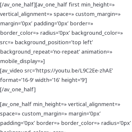
[/av_one_half][av_one_half first min_height=»
vertical_alignment=» space=» custom_margin=»
margin=’0px’ padding=’0px’ border=»
border_color=» radius=’0px’ background_color=»
src=» background_position=’top left’
background_repeat=’no-repeat’ animation=»
mobile_display=»]
[av_video src=’https://youtu.be/L9C2Ee-zhAE’
format=’16-9′ width=’16’ height=’9′]
[/av_one_half]
[av_one_half min_height=» vertical_alignment=»
space=» custom_margin=» margin=’0px’
padding=’0px’ border=» border_color=» radius=’0px’