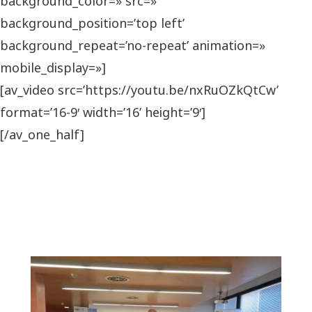
background_color=» src=»
background_position=’top left’
background_repeat=’no-repeat’ animation=»
mobile_display=»]
[av_video src=’https://youtu.be/nxRuOZkQtCw’
format=’16-9′ width=’16’ height=’9′]
[/av_one_half]