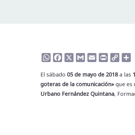
WhatsApp
Facebook
X
Gmail
Email
Print
Copy
C
Link
El sábado
05 de mayo de 2018
a las
goteras de la comunicación»
que es u
Urbano Fernández Quintana
, Forma