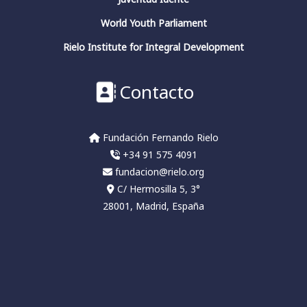
Fundación Fernando Rielo
@fundfrielo
·
World Youth Parliament
13 Mar 2024
https://x.com/i/broadcasts/1yoKMwqOBkNJQ
Rielo Institute for Integral Development
2
2
Twitter
Contacto
Fundación Fernando Rielo
@fundfrielo
·
Fundación Fernando Rielo
13 Mar 2024
+34 91 575 4091
🗓️Hoy es el último día del ciclo de
conferencias del Aula de Pensamiento de la
fundacion@rielo.org
#FundaciónFernandoRielo
C/ Hermosilla 5, 3°
👉Podéis escuchar las conferencias en nuestro
28001, Madrid, España
canal:
#HelioCarpintero
sobre
#JuliánMarías
#conciencia
#pensadoresespañoles
3
Twitter