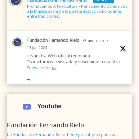
Fundación Fernando Rielo
Promovemos Arte • Cultura • Pensamiento Damos voz
a la Música sacra y a la poesía mística como puente
entre tradiciones.
Fundación Fernando Rielo
@fundfrielo
·
13 Jun 2024
✨Nuestra Web oficial renovada.
Os invitamos a visitarla y suscribirse a nuestra
#newsletter
📨
➡️
.
.
#webrenovada
#fundaciónFernandoRielo
#poesíamística
#músicasacra
#cultura
#arte
Youtube

#poesía
1
2
Twitter
Fundación Fernando Rielo
La Fundación Fernando Rielo tiene por objeto principal