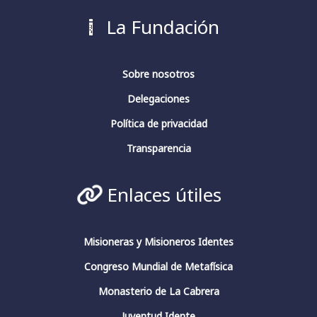
#PoesíaContemporánea
La Fundación
3
4
Twitter
Sobre nosotros
Delegaciones
Fundación Fernando Rielo
@fundfrielo
·
13 Mar 2024
Política de privacidad
La conciencia en pensadores españoles.
Conferencia de clausura.
Transparencia
#fundacionfernandorielo
#pensadoresespañoles
#conciencia
#JuliánMarías
#GarcíaMorente
Enlaces útiles
#FernandoRielo
Fundación Fernando Rielo
@FundFRielo
https://x.com/i/broadcasts/1yoKMwqOBkNJQ
Misioneras y Misioneros Identes
Congreso Mundial de Metafísica
2
4
Twitter
Monasterio de La Cabrera
Juventud Idente