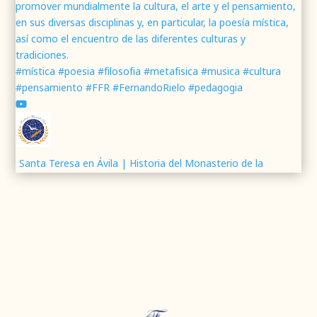
promover mundialmente la cultura, el arte y el pensamiento,
Fundación Fernando Rielo
@fundfrielo
·
en sus diversas disciplinas y, en particular, la poesía mística,
7 Jun 2024
así como el encuentro de las diferentes culturas y
Mons. César Franco, obispo de
#Segovia
tradiciones.
@DiocesisSegovia
galardonado con el 43 Premio
#mística #poesia #filosofia #metafisica #musica #cultura
Mundial
#FernandoRielo
de
#PoesíaMística
#pensamiento #FFR #FernandoRielo #pedagogia
Podéis disfrutar de lo que fue la presentación de
su obra
#Visiones
en la sede de la
#fundacionFernandoRielo
https://youtu.be/B8XrOT9aQSA
1
2
Twitter
Santa Teresa en Ávila | Historia del Monasterio de la
Encarnación
Fundación Fernando Rielo
@fundfrielo
·
Presentación de ¡O FELIX CULPA! Itinerario lírico del
5 Jun 2024
Resucitado
📝Presentación del Poemario Visiones, obra
ganadora del 43 Premio Mundial Fernando Rielo
Análisis del libro la Huella de nuestras decisiones
de Poesía Mística.
#PoesíaMística
#FernandoRielo
Neurotecnología y libertad humana | Los desafíos éticos
➡️
de la inteligencia artificial