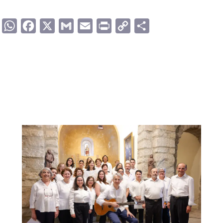
WhatsApp
Facebook
X
Gmail
Email
Print
Copy
Compartir
Link