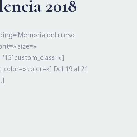
encia 2018
ading=’Memoria del curso
ont=» size=»
’15’ custom_class=»]
_color=» color=»] Del 19 al 21
…]