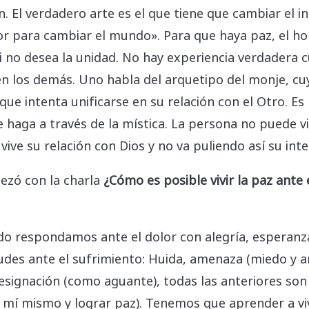
 El verdadero arte es el que tiene que cambiar el i
rior para cambiar el mundo». Para que haya paz, el h
i no desea la unidad. No hay experiencia verdadera 
 en los demás. Uno habla del arquetipo del monje, cu
ue intenta unificarse en su relación con el Otro. E
e haga a través de la mística. La persona no puede v
 vive su relación con Dios y no va puliendo así su inte
pezó con la charla
¿Cómo es posible vivir la paz ante 
o respondamos ante el dolor con alegría, esperanz
udes ante el sufrimiento: Huida, amenaza (miedo y a
esignación (como aguante), todas las anteriores son n
 mí mismo y lograr paz). Tenemos que aprender a vivi