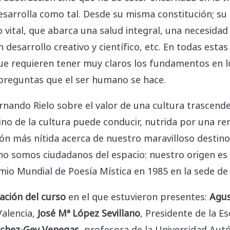
desarrolla como tal. Desde su misma constitución; s
 vital, que abarca una salud integral, una necesid
 desarrollo creativo y científico, etc. En todas es
ue requieren tener muy claros los fundamentos en 
 preguntas que el ser humano se hace.
ernando Rielo sobre el valor de una cultura trascende
ino de la cultura puede conducir, nutrida por una r
ción más nítida acerca de nuestro maravilloso desti
o somos ciudadanos del espacio: nuestro origen es 
emio Mundial de Poesía Mística en 1985 en la sede d
ación del curso
en el que estuvieron presentes:
Agus
Valencia,
José Mª López Sevillano
, Presidente de la E
nchez-Gey Venegas
, profesora de la Universidad Aut