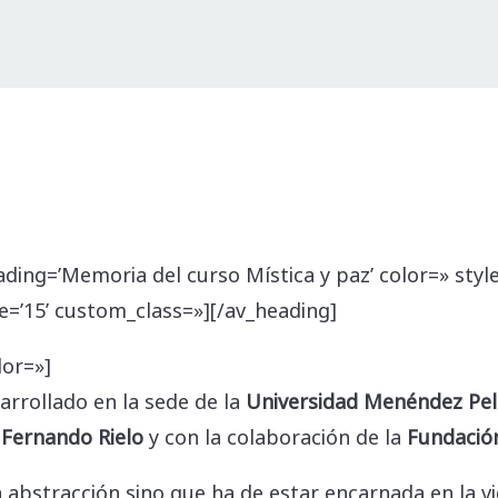
ompartir
ading=’Memoria del curso Mística y paz’ color=» sty
=’15’ custom_class=»][/av_heading]
lor=»]
arrollado en la sede de la
Universidad Menéndez Pel
 Fernando Rielo
y con la colaboración de la
Fundación
a abstracción sino que ha de estar encarnada en la 