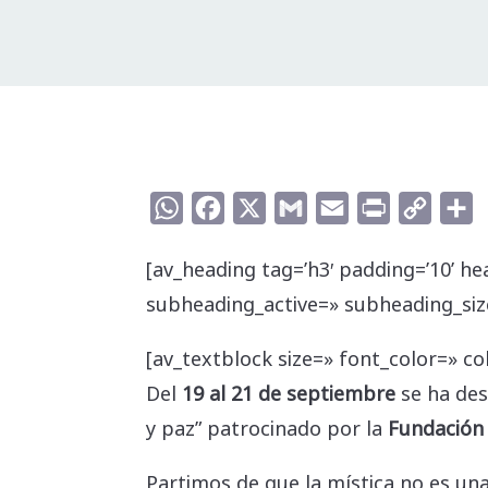
WhatsApp
Facebook
X
Gmail
Email
Print
Copy
C
Link
[av_heading tag=’h3′ padding=’10’ he
subheading_active=» subheading_size
[av_textblock size=» font_color=» co
Del
19 al 21 de septiembre
se ha des
y paz” patrocinado por la
Fundación
Partimos de que la mística no es un