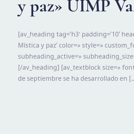
y paz» UIMP Val
[av_heading tag=’h3′ padding=’10’ he
Mística y paz’ color=» style=» custom_f
subheading_active=» subheading_size=
[/av_heading] [av_textblock size=» font
de septiembre se ha desarrollado en [