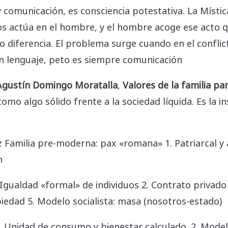
 y comunicación, es consciencia potestativa. La Místi
os actúa en el hombre, y el hombre acoge ese acto q
o diferencia. El problema surge cuando en el conflict
 un lenguaje, peto es siempre comunicación
Agustín Domingo Moratalla
,
Valores de la familia pa
como algo sólido frente a la sociedad líquida. Es la
Familia pre-moderna: pax «romana» 1. Patriarcal y a
n
gualdad «formal» de individuos 2. Contrato privado 
piedad 5. Modelo socialista: masa (nosotros-estado)
 Unidad de consumo y bienestar calculado. 2. Modelo 