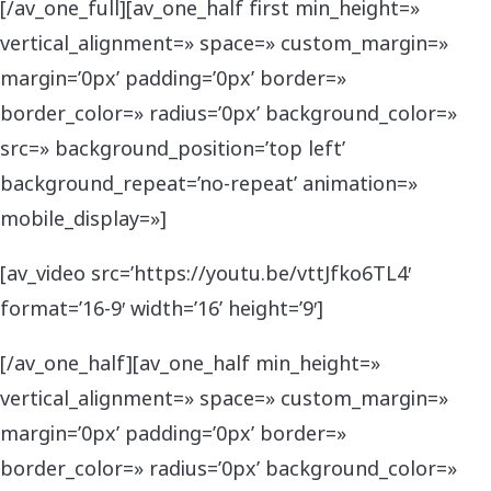
[/av_one_full][av_one_half first min_height=»
vertical_alignment=» space=» custom_margin=»
margin=’0px’ padding=’0px’ border=»
border_color=» radius=’0px’ background_color=»
src=» background_position=’top left’
background_repeat=’no-repeat’ animation=»
mobile_display=»]
[av_video src=’https://youtu.be/vttJfko6TL4′
format=’16-9′ width=’16’ height=’9′]
[/av_one_half][av_one_half min_height=»
vertical_alignment=» space=» custom_margin=»
margin=’0px’ padding=’0px’ border=»
border_color=» radius=’0px’ background_color=»