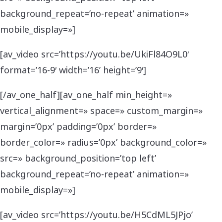
background_repeat=’no-repeat’ animation=»
mobile_display=»]
[av_video src=’https://youtu.be/UkiFl84O9L0′
format=’16-9′ width=’16’ height=’9′]
[/av_one_half][av_one_half min_height=»
vertical_alignment=» space=» custom_margin=»
margin=’0px’ padding=’0px’ border=»
border_color=» radius=’0px’ background_color=»
src=» background_position=’top left’
background_repeat=’no-repeat’ animation=»
mobile_display=»]
[av_video src=’https://youtu.be/H5CdML5JPjo’