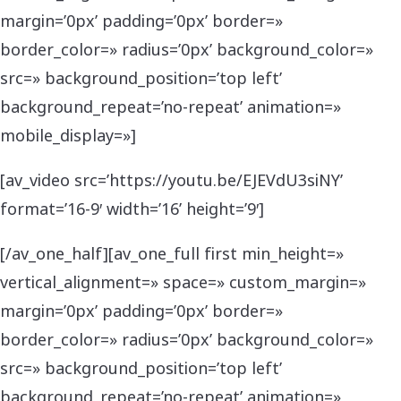
margin=’0px’ padding=’0px’ border=»
border_color=» radius=’0px’ background_color=»
src=» background_position=’top left’
background_repeat=’no-repeat’ animation=»
mobile_display=»]
[av_video src=’https://youtu.be/EJEVdU3siNY’
format=’16-9′ width=’16’ height=’9′]
[/av_one_half][av_one_full first min_height=»
vertical_alignment=» space=» custom_margin=»
margin=’0px’ padding=’0px’ border=»
border_color=» radius=’0px’ background_color=»
src=» background_position=’top left’
background_repeat=’no-repeat’ animation=»