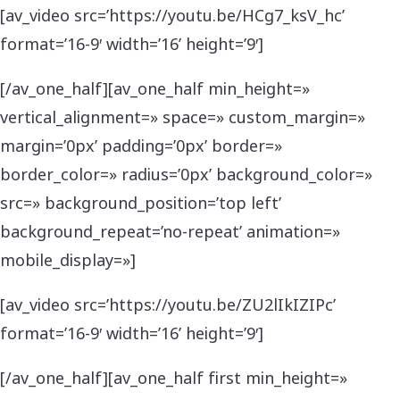
[av_video src=’https://youtu.be/HCg7_ksV_hc’
format=’16-9′ width=’16’ height=’9′]
[/av_one_half][av_one_half min_height=»
vertical_alignment=» space=» custom_margin=»
margin=’0px’ padding=’0px’ border=»
border_color=» radius=’0px’ background_color=»
src=» background_position=’top left’
background_repeat=’no-repeat’ animation=»
mobile_display=»]
[av_video src=’https://youtu.be/ZU2lIkIZIPc’
format=’16-9′ width=’16’ height=’9′]
[/av_one_half][av_one_half first min_height=»