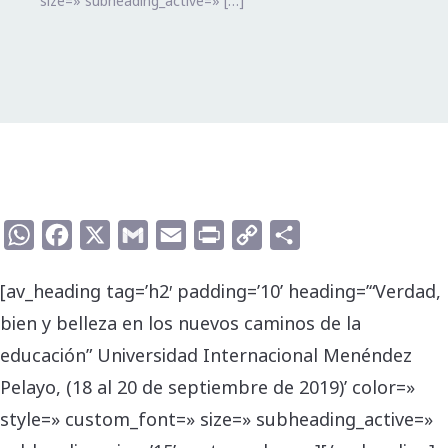
size=» subheading_active=» […]
WhatsApp
Facebook
X
Gmail
Email
Print
Copy
Compartir
Link
[av_heading tag=’h2′ padding=’10’ heading=’“Verdad,
bien y belleza en los nuevos caminos de la
educación” Universidad Internacional Menéndez
Pelayo, (18 al 20 de septiembre de 2019)’ color=»
style=» custom_font=» size=» subheading_active=»