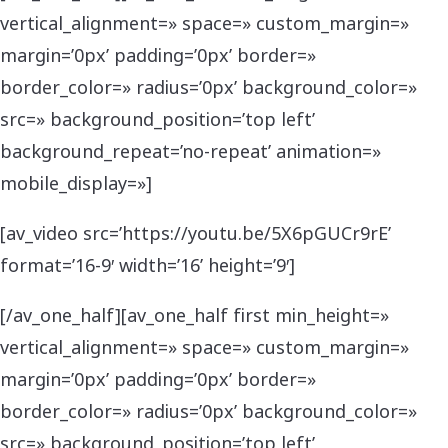
vertical_alignment=» space=» custom_margin=»
margin=’0px’ padding=’0px’ border=»
border_color=» radius=’0px’ background_color=»
src=» background_position=’top left’
background_repeat=’no-repeat’ animation=»
mobile_display=»]
[av_video src=’https://youtu.be/5X6pGUCr9rE’
format=’16-9′ width=’16’ height=’9′]
[/av_one_half][av_one_half first min_height=»
vertical_alignment=» space=» custom_margin=»
margin=’0px’ padding=’0px’ border=»
border_color=» radius=’0px’ background_color=»
src=» background_position=’top left’