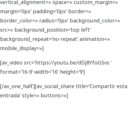
vertical_alignment=» space=» custom_margin=»
margin=’0px’ padding=’0px’ border=»
border_color=» radius=’0px’ background_color=»
src=» background_position=’top left’
background_repeat=’no-repeat’ animation=»
mobile_display=»]
[av_video src=’https://youtu.be/dDj8YfoGSvs ‘
format=’16-9′ width=’16’ height=’9′]
[/av_one_half][av_social_share title=’Compartir esta
entrada’ style=» buttons=»]