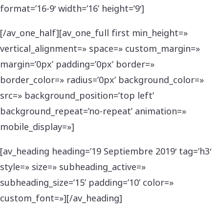
format=’16-9′ width=’16’ height=’9′]
[/av_one_half][av_one_full first min_height=»
vertical_alignment=» space=» custom_margin=»
margin=’0px’ padding=’0px’ border=»
border_color=» radius=’0px’ background_color=»
src=» background_position=’top left’
background_repeat=’no-repeat’ animation=»
mobile_display=»]
[av_heading heading=’19 Septiembre 2019′ tag=’h3′
style=» size=» subheading_active=»
subheading_size=’15’ padding=’10’ color=»
custom_font=»][/av_heading]