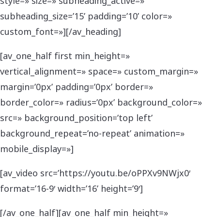
style=» size=» subheading_active=»
subheading_size=’15’ padding=’10’ color=»
custom_font=»][/av_heading]
[av_one_half first min_height=»
vertical_alignment=» space=» custom_margin=»
margin=’0px’ padding=’0px’ border=»
border_color=» radius=’0px’ background_color=»
src=» background_position=’top left’
background_repeat=’no-repeat’ animation=»
mobile_display=»]
[av_video src=’https://youtu.be/oPPXv9NWjx0′
format=’16-9′ width=’16’ height=’9′]
[/av_one_half][av_one_half min_height=»