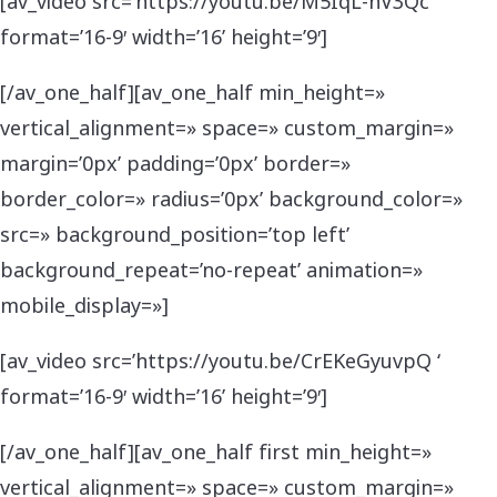
[av_video src=’https://youtu.be/M5IqL-hV3Qc’
format=’16-9′ width=’16’ height=’9′]
[/av_one_half][av_one_half min_height=»
vertical_alignment=» space=» custom_margin=»
margin=’0px’ padding=’0px’ border=»
border_color=» radius=’0px’ background_color=»
src=» background_position=’top left’
background_repeat=’no-repeat’ animation=»
mobile_display=»]
[av_video src=’https://youtu.be/CrEKeGyuvpQ ‘
format=’16-9′ width=’16’ height=’9′]
[/av_one_half][av_one_half first min_height=»
vertical_alignment=» space=» custom_margin=»