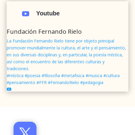
#webrenovada
#fundaciónFernandoRielo
#poesíamística
#músicasacra
#cultura
#arte

Youtube
#poesía
1
2
Twitter
Fundación Fernando Rielo
La Fundación Fernando Rielo tiene por objeto principal
promover mundialmente la cultura, el arte y el pensamiento,
Fundación Fernando Rielo
@fundfrielo
·
en sus diversas disciplinas y, en particular, la poesía mística,
7 Jun 2024
así como el encuentro de las diferentes culturas y
Mons. César Franco, obispo de
#Segovia
tradiciones.
@DiocesisSegovia
galardonado con el 43 Premio
#mística #poesia #filosofia #metafisica #musica #cultura
Mundial
#FernandoRielo
de
#PoesíaMística
#pensamiento #FFR #FernandoRielo #pedagogia
Podéis disfrutar de lo que fue la presentación de
su obra
#Visiones
en la sede de la
#fundacionFernandoRielo
https://youtu.be/B8XrOT9aQSA
1
2
Twitter
Santo Toribio de Mogrovejo, forjador de la Iglesia de
América
Fundación Fernando Rielo
@fundfrielo
·