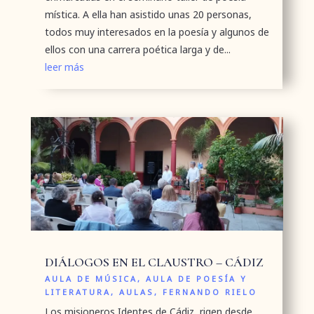
mística. A ella han asistido unas 20 personas,
todos muy interesados en la poesía y algunos de
ellos con una carrera poética larga y de...
leer más
DIÁLOGOS EN EL CLAUSTRO – CÁDIZ
AULA DE MÚSICA
,
AULA DE POESÍA Y
LITERATURA
,
AULAS
,
FERNANDO RIELO
Los misioneros Identes de Cádiz, rigen desde