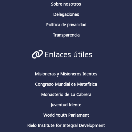
Fundación Fernando Rielo
@FundFRielo
Sobre nosotros
https://x.com/i/broadcasts/1yoKMwqOBkNJQ
Delegaciones
2
4
Twitter
Política de privacidad
Transparencia
Fundación Fernando Rielo
@fundfrielo
·
Enlaces útiles
13 Mar 2024
https://x.com/i/broadcasts/1yoKMwqOBkNJQ
2
2
Twitter
Misioneras y Misioneros Identes
Congreso Mundial de Metafísica
Monasterio de La Cabrera
Fundación Fernando Rielo
@fundfrielo
·
13 Mar 2024
Juventud Idente
🗓️Hoy es el último día del ciclo de
World Youth Parliament
conferencias del Aula de Pensamiento de la
#FundaciónFernandoRielo
Rielo Institute for Integral Development
👉Podéis escuchar las conferencias en nuestro