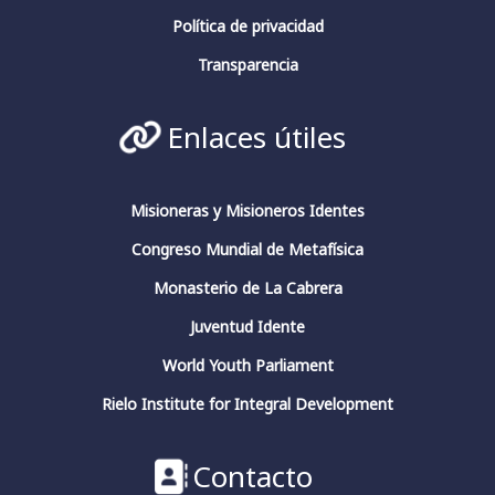
13 Mar 2024
Política de privacidad
La conciencia en pensadores españoles.
Conferencia de clausura.
Transparencia
#fundacionfernandorielo
#pensadoresespañoles
#conciencia
#JuliánMarías
#GarcíaMorente
Enlaces útiles
#FernandoRielo
Fundación Fernando Rielo
@FundFRielo
https://x.com/i/broadcasts/1yoKMwqOBkNJQ
Misioneras y Misioneros Identes
Congreso Mundial de Metafísica
2
4
Twitter
Monasterio de La Cabrera
Juventud Idente
Fundación Fernando Rielo
@fundfrielo
·
World Youth Parliament
13 Mar 2024
https://x.com/i/broadcasts/1yoKMwqOBkNJQ
Rielo Institute for Integral Development
2
2
Twitter
Contacto