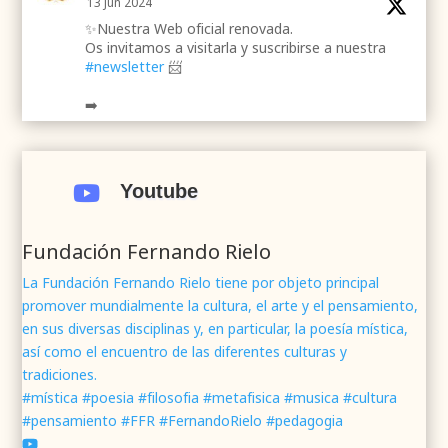
13 Jun 2024
✨Nuestra Web oficial renovada.
Os invitamos a visitarla y suscribirse a nuestra
#newsletter
📨
➡️
.
.
#webrenovada
#fundaciónFernandoRielo
#poesíamística
#músicasacra
#cultura
#arte
Youtube

#poesía
1
2
Twitter
Fundación Fernando Rielo
La Fundación Fernando Rielo tiene por objeto principal
promover mundialmente la cultura, el arte y el pensamiento,
Fundación Fernando Rielo
@fundfrielo
·
en sus diversas disciplinas y, en particular, la poesía mística,
7 Jun 2024
así como el encuentro de las diferentes culturas y
Mons. César Franco, obispo de
#Segovia
tradiciones.
@DiocesisSegovia
galardonado con el 43 Premio
#mística #poesia #filosofia #metafisica #musica #cultura
Mundial
#FernandoRielo
de
#PoesíaMística
#pensamiento #FFR #FernandoRielo #pedagogia
Podéis disfrutar de lo que fue la presentación de
su obra
#Visiones
en la sede de la