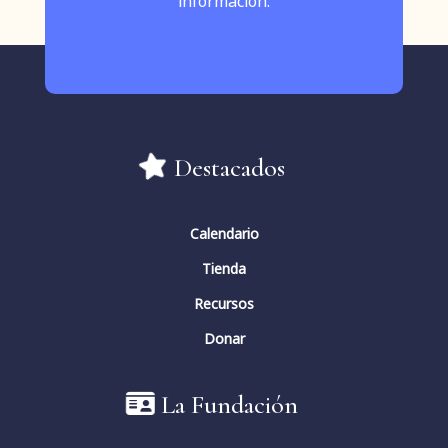
información.
#FernandoRielo
"INTELIGENCIA
ARTIFICIAL. ESPERANZAS E
INCERTIDUMBRES" desde la
@upsa
2
5
Twitter
Destacados
Fundación Fernando Rielo
@fundfrielo
·
14 Mar 2024
Calendario
📝 La obra poética de
@milydallacamina
en un acto online que ha
Tienda
sido de disfrute para todos los
Recursos
participantes.
#PremioMundialFernandoRielo
Donar
#PoesíaMística
#fundaciónfernandorielo
Fundación Fernando Rielo
@FundFRielo
La Fundación
📝Presentación online del libro: 𝘚𝘰𝘺 𝘭𝘢