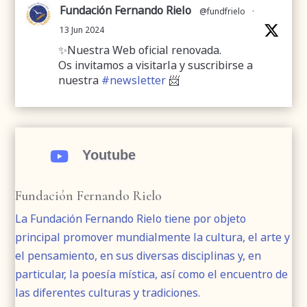
Fundación Fernando Rielo
@fundfrielo
·
13 Jun 2024
✨Nuestra Web oficial renovada.
Os invitamos a visitarla y suscribirse a
nuestra
#newsletter
📨
➡️
.
.
#webrenovada
Youtube
#fundaciónFernandoRielo

#poesíamística
#músicasacra
#cultura
#arte
#poesía
Fundación Fernando Rielo
1
2
Twitter
La Fundación Fernando Rielo tiene por objeto
principal promover mundialmente la cultura, el arte y
el pensamiento, en sus diversas disciplinas y, en
Fundación Fernando Rielo
@fundfrielo
·
particular, la poesía mística, así como el encuentro de
7 Jun 2024
las diferentes culturas y tradiciones.