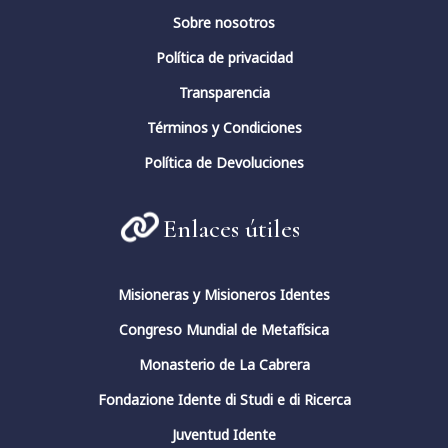
𝘮𝘶𝘫𝘦𝘳 𝘦𝘹𝘵𝘳𝘢𝘯𝘫𝘦𝘳𝘢 de @milydallacamina.
Sobre nosotros
Mención de honor del 4️⃣1️⃣ Premio
Política de privacidad
Mundial Fernando Rielo de Poesía
Mística.
Transparencia
🗓️ Jueves 14 de marzo | 15h 🇦🇷 | 19h
Términos y Condiciones
🇪🇸
Política de Devoluciones
---
#PoesíaMística #CulturaHispanica
#PoesíaContemporánea
Enlaces útiles
3
4
Twitter
Misioneras y Misioneros Identes
Congreso Mundial de Metafísica
Fundación Fernando Rielo
@fundfrielo
·
Monasterio de La Cabrera
13 Mar 2024
Fondazione Idente di Studi e di Ricerca
La conciencia en pensadores
Juventud Idente
españoles.