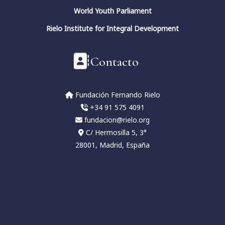
Conferencia de clausura.
World Youth Parliament
#fundacionfernandorielo
#pensadoresespañoles
#conciencia
Rielo Institute for Integral Development
#JuliánMarías
#GarcíaMorente
#FernandoRielo
Contacto
Fundación Fernando Rielo
@FundFRielo
https://x.com/i/broadcasts/1yoKMwqOBkNJQ
Fundación Fernando Rielo
+34 91 575 4091
2
4
Twitter
fundacion@rielo.org
C/ Hermosilla 5, 3°
28001, Madrid, España
Fundación Fernando Rielo
@fundfrielo
·
13 Mar 2024
https://x.com/i/broadcasts/1yoKMwqOBkNJQ
2
2
Twitter