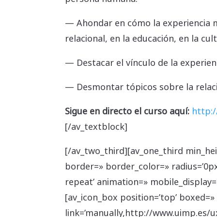
— Ahondar en cómo la experiencia m
relacional, en la educación, en la cul
— Destacar el vínculo de la experien
— Desmontar tópicos sobre la relaci
Sigue en directo el curso aquí:
http:
[/av_textblock]
[/av_two_third][av_one_third min_h
border=» border_color=» radius=’0p
repeat’ animation=» mobile_display=
[av_icon_box position=’top’ boxed=» i
link=’manually,http://www.uimp.es/u