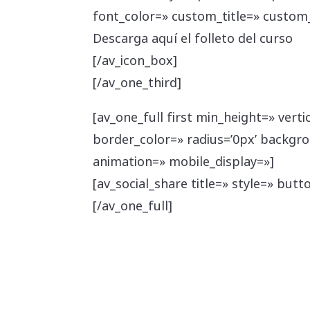
font_color=» custom_title=» custo
Descarga aquí el folleto del curso
[/av_icon_box]
[/av_one_third]
[av_one_full first min_height=» ver
border_color=» radius=’0px’ backgr
animation=» mobile_display=»]
[av_social_share title=» style=» butt
[/av_one_full]