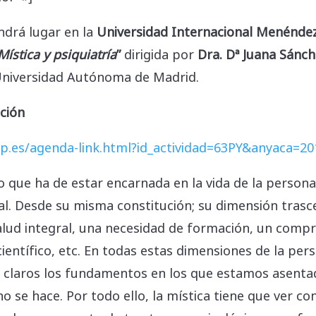
ndrá lugar en la
Universidad Internacional Menéndez
Mística y psiquiatría
”
dirigida por
Dra. Dª Juana Sánc
a Universidad Autónoma de Madrid.
ación
p.es/agenda-link.html?id_actividad=63PY&anyaca=20
no que ha de estar encarnada en la vida de la perso
al. Desde su misma constitución; su dimensión trasc
alud integral, una necesidad de formación, un comp
y científico, etc. En todas estas dimensiones de la 
 claros los fundamentos en los que estamos asentad
se hace. Por todo ello, la mística tiene que ver con