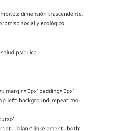
ámbitos: dimensión trascendente,
mpromiso social y ecológico.
salud psíquica.
=» margin=’0px’ padding=’0px’
op left’ background_repeat=’no-
curso’
get=’_blank’ linkelement=’both’