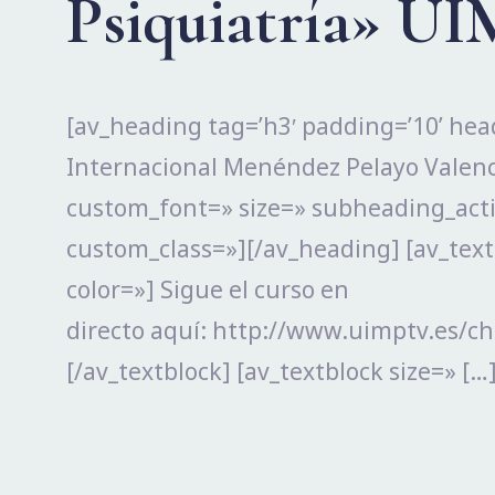
Psiquiatría» UI
[av_heading tag=’h3′ padding=’10’ he
Internacional Menéndez Pelayo Valenci
custom_font=» size=» subheading_acti
custom_class=»][/av_heading] [av_text
color=»] Sigue el curso en
directo aquí: http://www.uimptv.es/c
[/av_textblock] [av_textblock size=» […