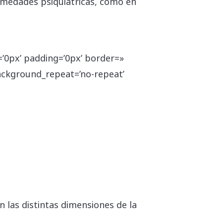
ermedades psiquiátricas, como en
’0px’ padding=’0px’ border=»
background_repeat=’no-repeat’
 las distintas dimensiones de la