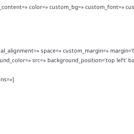
m_content=» color=» custom_bg=» custom_font=» cu
tical_alignment=» space=» custom_margin=» margin=’
ound_color=» src=» background_position=’top left’ 
ons=»]