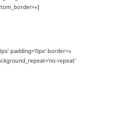
stom_border=»]
0px’ padding=’0px’ border=»
background_repeat=’no-repeat’