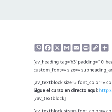
WhatsApp
Facebook
X
Gmail
Email
Print
Copy
C
Link
[av_heading tag=’h3′ padding=’10’ he
custom_font=» size=» subheading_ac
[av_textblock size=» font_color=» co
Sigue el curso en directo aquí:
http:
[/av_textblock]
[av_textblock size=» font_color=» co