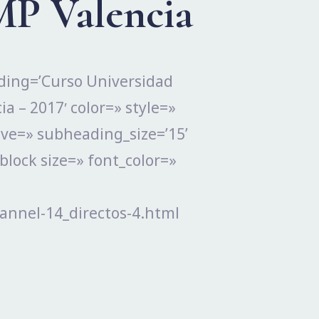
MP Valencia
ading=’Curso Universidad
a – 2017′ color=» style=»
ve=» subheading_size=’15’
block size=» font_color=»
hannel-14_directos-4.html
]