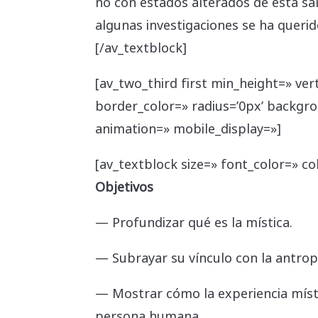
no con estados alterados de esta sa
algunas investigaciones se ha querid
[/av_textblock]
[av_two_third first min_height=» ve
border_color=» radius=’0px’ backgr
animation=» mobile_display=»]
[av_textblock size=» font_color=» co
Objetivos
— Profundizar qué es la mística.
— Subrayar su vínculo con la antro
— Mostrar cómo la experiencia místi
persona humana.