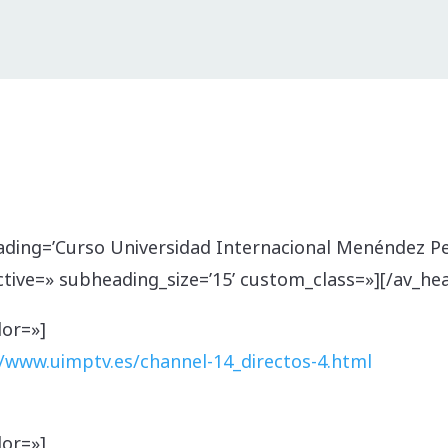
ompartir
ading=’Curso Universidad Internacional Menéndez Pel
tive=» subheading_size=’15’ custom_class=»][/av_he
lor=»]
//www.uimptv.es/channel-14_directos-4.html
lor=»]