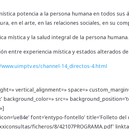
ística potencia a la persona humana en todos sus 
tura, en el arte, en las relaciones sociales, en su co
ica mística y la salud integral de la persona humana.
ón entre experiencia mística y estados alterados de 
//www.uimptv.es/channel-14_directos-4.html
eight=» vertical_alignment=» space=» custom_margin
x’ background_color=» src=» background_position=’t
»]
con=’ue84e’ font=’entypo-fontello’ title=’Folleto del 
xxiconsultas/ficheros/8/42107PROGRAMA.pdf’ linktar