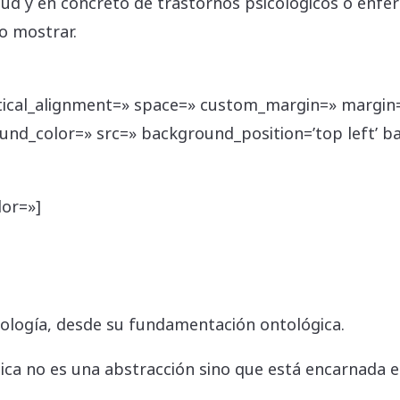
lud y en concreto de trastornos psicológicos o enf
o mostrar.
rtical_alignment=» space=» custom_margin=» margin=
ound_color=» src=» background_position=’top left’ 
lor=»]
pología, desde su fundamentación ontológica.
ca no es una abstracción sino que está encarnada en