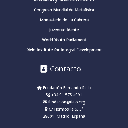
Congreso Mundial de Metafísica
2
4
Twitter
Monasterio de La Cabrera
Juventud Idente
Fundación Fernando Rielo
@fundfrielo
·
World Youth Parliament
13 Mar 2024
https://x.com/i/broadcasts/1yoKMwqOBkNJQ
Rielo Institute for Integral Development
2
2
Twitter
Contacto
Fundación Fernando Rielo
@fundfrielo
·
Fundación Fernando Rielo
13 Mar 2024
+34 91 575 4091
🗓️Hoy es el último día del ciclo de
conferencias del Aula de Pensamiento de la
fundacion@rielo.org
#FundaciónFernandoRielo
C/ Hermosilla 5, 3°
👉Podéis escuchar las conferencias en nuestro
28001, Madrid, España
canal:
#HelioCarpintero
sobre
#JuliánMarías