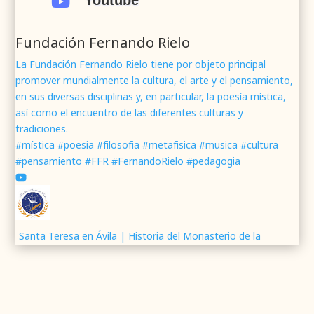
Youtube

#poesía
1
2
Twitter
Fundación Fernando Rielo
La Fundación Fernando Rielo tiene por objeto principal
promover mundialmente la cultura, el arte y el pensamiento,
Fundación Fernando Rielo
@fundfrielo
·
en sus diversas disciplinas y, en particular, la poesía mística,
7 Jun 2024
así como el encuentro de las diferentes culturas y
Mons. César Franco, obispo de
#Segovia
tradiciones.
@DiocesisSegovia
galardonado con el 43 Premio
#mística #poesia #filosofia #metafisica #musica #cultura
Mundial
#FernandoRielo
de
#PoesíaMística
#pensamiento #FFR #FernandoRielo #pedagogia
Podéis disfrutar de lo que fue la presentación de
su obra
#Visiones
en la sede de la
#fundacionFernandoRielo
https://youtu.be/B8XrOT9aQSA
1
2
Twitter
Santa Teresa en Ávila | Historia del Monasterio de la
Encarnación
Fundación Fernando Rielo
@fundfrielo
·
Presentación de ¡O FELIX CULPA! Itinerario lírico del
5 Jun 2024
Resucitado