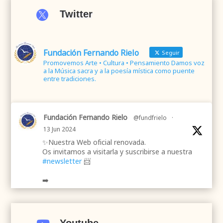

Twitter
Fundación Fernando Rielo
Seguir
Promovemos Arte • Cultura • Pensamiento Damos voz
a la Música sacra y a la poesía mística como puente
entre tradiciones.
Fundación Fernando Rielo
@fundfrielo
·
13 Jun 2024
✨Nuestra Web oficial renovada.
Os invitamos a visitarla y suscribirse a nuestra
#newsletter
📨
➡️
.
.
#webrenovada
#fundaciónFernandoRielo
#poesíamística
#músicasacra
#cultura
#arte