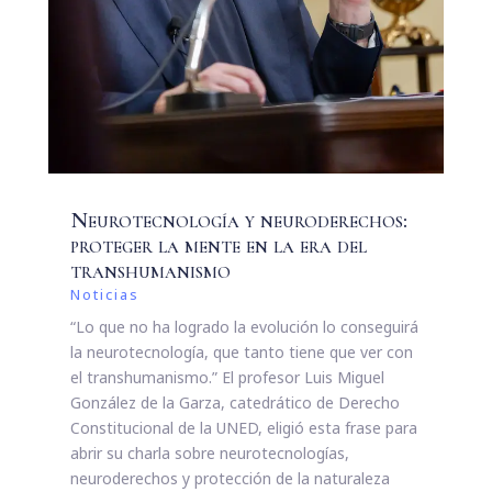
Neurotecnología y neuroderechos:
proteger la mente en la era del
transhumanismo
Noticias
“Lo que no ha logrado la evolución lo conseguirá
la neurotecnología, que tanto tiene que ver con
el transhumanismo.” El profesor Luis Miguel
González de la Garza, catedrático de Derecho
Constitucional de la UNED, eligió esta frase para
abrir su charla sobre neurotecnologías,
neuroderechos y protección de la naturaleza