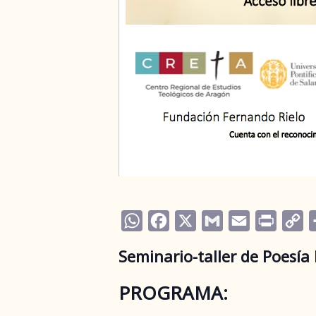
WhatsApp
Facebook
X
Gmail
Email
Print
C
Li
Seminario-taller de Poesía
PROGRAMA: