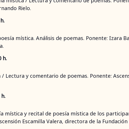
esía mística / Lectura y comentario de poemas. Pone
rnando Rielo.
h.
a poesía mística. Análisis de poemas. Ponente: Izara 
a.
 h.
a / Lectura y comentario de poemas. Ponente: Ascensi
 h.
 mística y recital de poesía mística de los participan
scensión Escamilla Valera, directora de la Fundación