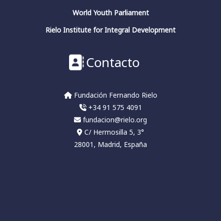
World Youth Parliament
Rielo Institute for Integral Development
Fundación Fernando Rielo
@fundfrielo
·
13 Mar 2024
Contacto
https://x.com/i/broadcasts/1yoKMwqOBkNJQ
2
2
Twitter
Fundación Fernando Rielo
+34 91 575 4091
fundacion@rielo.org
Fundación Fernando Rielo
@fundfrielo
·
C/ Hermosilla 5, 3°
13 Mar 2024
28001, Madrid, España
🗓️Hoy es el último día del ciclo de
conferencias del Aula de Pensamiento de la
#FundaciónFernandoRielo
👉Podéis escuchar las conferencias en nuestro
canal:
#HelioCarpintero
sobre
#JuliánMarías
#conciencia
#pensadoresespañoles