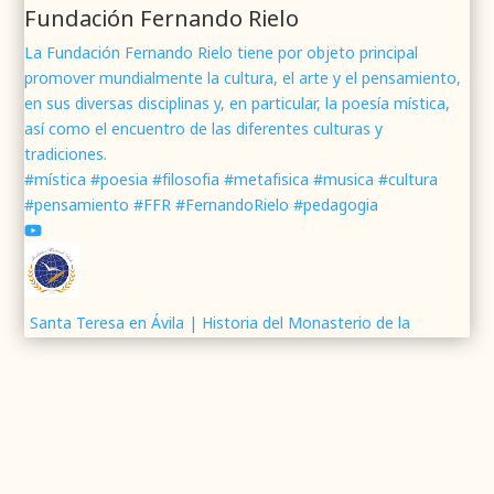
Fundación Fernando Rielo
La Fundación Fernando Rielo tiene por objeto principal
promover mundialmente la cultura, el arte y el pensamiento,
Fundación Fernando Rielo
@fundfrielo
·
en sus diversas disciplinas y, en particular, la poesía mística,
7 Jun 2024
así como el encuentro de las diferentes culturas y
Mons. César Franco, obispo de
#Segovia
tradiciones.
@DiocesisSegovia
galardonado con el 43 Premio
#mística #poesia #filosofia #metafisica #musica #cultura
Mundial
#FernandoRielo
de
#PoesíaMística
#pensamiento #FFR #FernandoRielo #pedagogia
Podéis disfrutar de lo que fue la presentación de
su obra
#Visiones
en la sede de la
#fundacionFernandoRielo
https://youtu.be/B8XrOT9aQSA
1
2
Twitter
Santa Teresa en Ávila | Historia del Monasterio de la
Encarnación
Fundación Fernando Rielo
@fundfrielo
·
Presentación de ¡O FELIX CULPA! Itinerario lírico del
5 Jun 2024
Resucitado
📝Presentación del Poemario Visiones, obra
ganadora del 43 Premio Mundial Fernando Rielo
Análisis del libro la Huella de nuestras decisiones
de Poesía Mística.