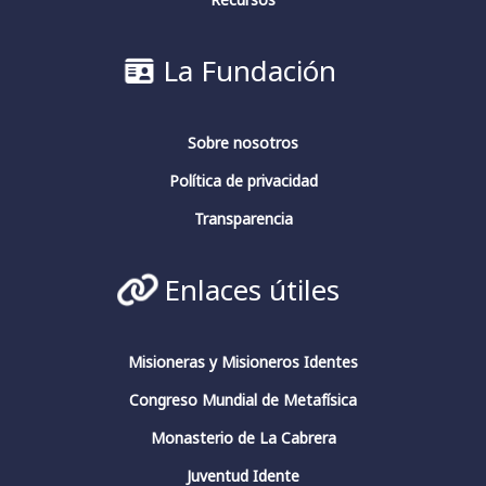
🗓️ Jueves 14 de marzo | 15h 🇦🇷 | 19h 🇪🇸
---
#PoesíaMística #CulturaHispanica
La Fundación
#PoesíaContemporánea
3
4
Twitter
Sobre nosotros
Política de privacidad
Transparencia
Fundación Fernando Rielo
@fundfrielo
·
13 Mar 2024
La conciencia en pensadores españoles.
Enlaces útiles
Conferencia de clausura.
#fundacionfernandorielo
#pensadoresespañoles
#conciencia
#JuliánMarías
#GarcíaMorente
#FernandoRielo
Misioneras y Misioneros Identes
Congreso Mundial de Metafísica
Fundación Fernando Rielo
@FundFRielo
https://x.com/i/broadcasts/1yoKMwqOBkNJQ
Monasterio de La Cabrera
Juventud Idente
2
4
Twitter