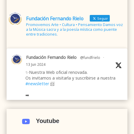
Fundación Fernando Rielo
Seguir
Promovemos Arte • Cultura • Pensamiento Damos voz
a la Música sacra y a la poesía mística como puente
entre tradiciones.
Fundación Fernando Rielo
@fundfrielo
·
13 Jun 2024
✨Nuestra Web oficial renovada.
Os invitamos a visitarla y suscribirse a nuestra
#newsletter
📨
➡️
.
.
#webrenovada
#fundaciónFernandoRielo
#poesíamística
#músicasacra
#cultura
#arte
Youtube

#poesía
1
2
Twitter