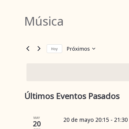
Música
Próximos
Hoy
Selecciona
la
fecha.
Últimos Eventos Pasados
MAY
20 de mayo 20:15
-
21:30
20