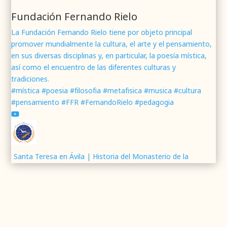
1
2
Twitter
Fundación Fernando Rielo
La Fundación Fernando Rielo tiene por objeto principal
promover mundialmente la cultura, el arte y el pensamiento,
Fundación Fernando Rielo
@fundfrielo
·
en sus diversas disciplinas y, en particular, la poesía mística,
7 Jun 2024
así como el encuentro de las diferentes culturas y
Mons. César Franco, obispo de
#Segovia
tradiciones.
@DiocesisSegovia
galardonado con el 43 Premio
#mística #poesia #filosofia #metafisica #musica #cultura
Mundial
#FernandoRielo
de
#PoesíaMística
#pensamiento #FFR #FernandoRielo #pedagogia
Podéis disfrutar de lo que fue la presentación de
su obra
#Visiones
en la sede de la
#fundacionFernandoRielo
https://youtu.be/B8XrOT9aQSA
1
2
Twitter
Santa Teresa en Ávila | Historia del Monasterio de la
Encarnación
Fundación Fernando Rielo
@fundfrielo
·
Presentación de ¡O FELIX CULPA! Itinerario lírico del
5 Jun 2024
Resucitado
📝Presentación del Poemario Visiones, obra
ganadora del 43 Premio Mundial Fernando Rielo
Análisis del libro la Huella de nuestras decisiones