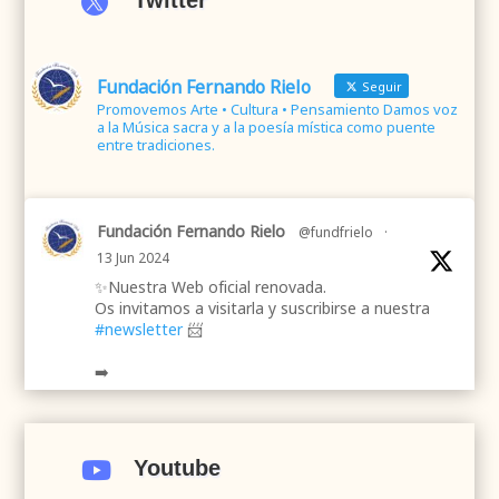

Twitter
Fundación Fernando Rielo
Seguir
Promovemos Arte • Cultura • Pensamiento Damos voz
a la Música sacra y a la poesía mística como puente
entre tradiciones.
Fundación Fernando Rielo
@fundfrielo
·
13 Jun 2024
✨Nuestra Web oficial renovada.
Os invitamos a visitarla y suscribirse a nuestra
#newsletter
📨
➡️
.
.
#webrenovada
#fundaciónFernandoRielo
#poesíamística
#músicasacra
#cultura
#arte
Youtube

#poesía