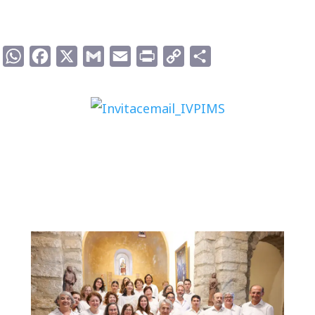
WhatsApp
Facebook
X
Gmail
Email
Print
Copy
Compartir
Link