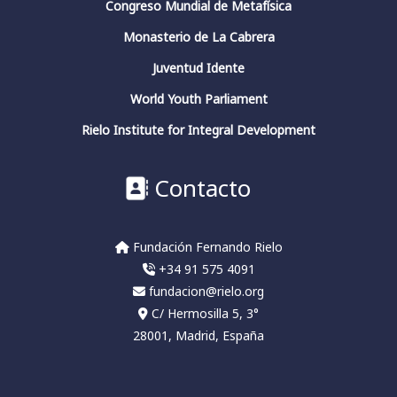
Congreso Mundial de Metafísica
2
4
Twitter
Monasterio de La Cabrera
Juventud Idente
Fundación Fernando Rielo
@fundfrielo
·
World Youth Parliament
13 Mar 2024
https://x.com/i/broadcasts/1yoKMwqOBkNJQ
Rielo Institute for Integral Development
2
2
Twitter
Contacto
Fundación Fernando Rielo
@fundfrielo
·
Fundación Fernando Rielo
13 Mar 2024
+34 91 575 4091
🗓️Hoy es el último día del ciclo de
conferencias del Aula de Pensamiento de la
fundacion@rielo.org
#FundaciónFernandoRielo
C/ Hermosilla 5, 3°
👉Podéis escuchar las conferencias en nuestro
28001, Madrid, España
canal:
#HelioCarpintero
sobre
#JuliánMarías
#conciencia
#pensadoresespañoles