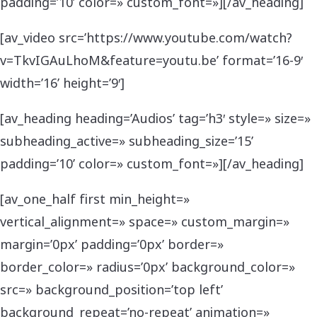
padding=’10’ color=» custom_font=»][/av_heading]
[av_video src=’https://www.youtube.com/watch?
v=TkvIGAuLhoM&feature=youtu.be’ format=’16-9′
width=’16’ height=’9′]
[av_heading heading=’Audios’ tag=’h3′ style=» size=»
subheading_active=» subheading_size=’15’
padding=’10’ color=» custom_font=»][/av_heading]
[av_one_half first min_height=»
vertical_alignment=» space=» custom_margin=»
margin=’0px’ padding=’0px’ border=»
border_color=» radius=’0px’ background_color=»
src=» background_position=’top left’
background_repeat=’no-repeat’ animation=»