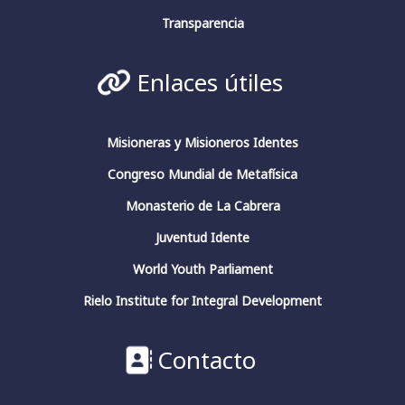
La conciencia en pensadores españoles.
Conferencia de clausura.
Transparencia
#fundacionfernandorielo
#pensadoresespañoles
#conciencia
#JuliánMarías
#GarcíaMorente
Enlaces útiles
#FernandoRielo
Fundación Fernando Rielo
@FundFRielo
https://x.com/i/broadcasts/1yoKMwqOBkNJQ
Misioneras y Misioneros Identes
Congreso Mundial de Metafísica
2
4
Twitter
Monasterio de La Cabrera
Juventud Idente
Fundación Fernando Rielo
@fundfrielo
·
World Youth Parliament
13 Mar 2024
https://x.com/i/broadcasts/1yoKMwqOBkNJQ
Rielo Institute for Integral Development
2
2
Twitter
Contacto
Fundación Fernando Rielo
@fundfrielo
·