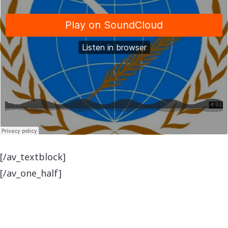
[/av_textblock]
[/av_one_half]