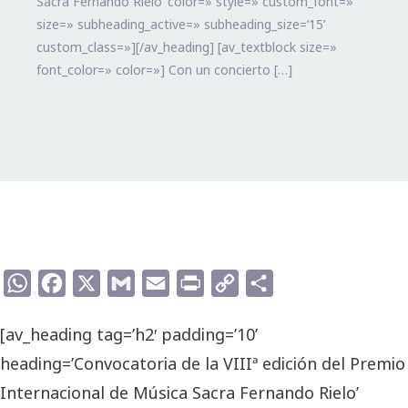
Sacra Fernando Rielo’ color=» style=» custom_font=»
size=» subheading_active=» subheading_size=’15’
custom_class=»][/av_heading] [av_textblock size=»
font_color=» color=»] Con un concierto […]
WhatsApp
Facebook
X
Gmail
Email
Print
Copy
Compartir
Link
[av_heading tag=’h2′ padding=’10’
heading=’Convocatoria de la VIIIª edición del Premio
Internacional de Música Sacra Fernando Rielo’