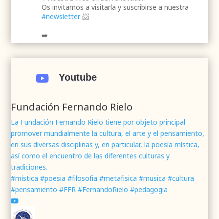
Os invitamos a visitarla y suscribirse a nuestra
#newsletter
📨
➡️
.
.
#webrenovada
#fundaciónFernandoRielo
#poesíamística
#músicasacra
#cultura
#arte
Youtube

#poesía
1
2
Twitter
Fundación Fernando Rielo
La Fundación Fernando Rielo tiene por objeto principal
promover mundialmente la cultura, el arte y el pensamiento,
Fundación Fernando Rielo
@fundfrielo
·
en sus diversas disciplinas y, en particular, la poesía mística,
7 Jun 2024
así como el encuentro de las diferentes culturas y
Mons. César Franco, obispo de
#Segovia
tradiciones.
@DiocesisSegovia
galardonado con el 43 Premio
#mística #poesia #filosofia #metafisica #musica #cultura
Mundial
#FernandoRielo
de
#PoesíaMística
#pensamiento #FFR #FernandoRielo #pedagogia
Podéis disfrutar de lo que fue la presentación de
su obra
#Visiones
en la sede de la
#fundacionFernandoRielo
https://youtu.be/B8XrOT9aQSA