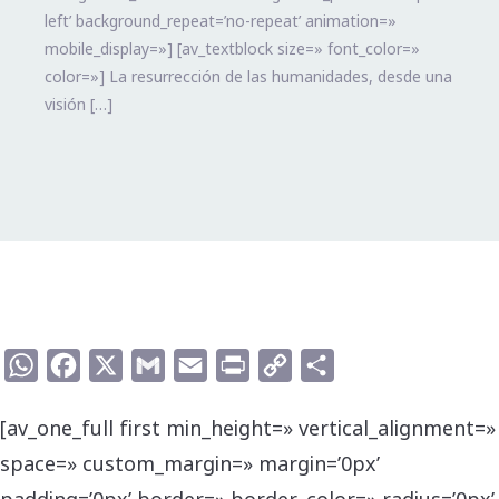
left’ background_repeat=’no-repeat’ animation=»
mobile_display=»] [av_textblock size=» font_color=»
color=»] La resurrección de las humanidades, desde una
visión […]
WhatsApp
Facebook
X
Gmail
Email
Print
Copy
Compartir
Link
[av_one_full first min_height=» vertical_alignment=»
space=» custom_margin=» margin=’0px’
padding=’0px’ border=» border_color=» radius=’0px’