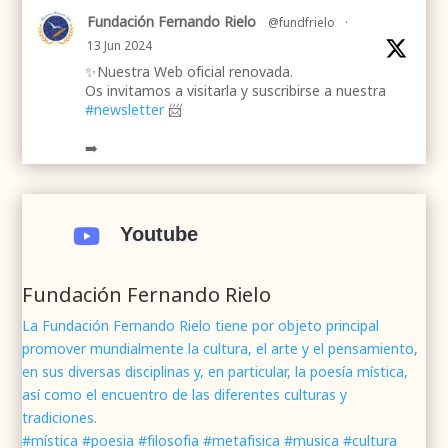
Fundación Fernando Rielo
@fundfrielo
·
13 Jun 2024
✨Nuestra Web oficial renovada.
Os invitamos a visitarla y suscribirse a nuestra
#newsletter
📨
➡️
.
.
#webrenovada
#fundaciónFernandoRielo
#poesíamística
#músicasacra
#cultura
#arte
Youtube

#poesía
1
2
Twitter
Fundación Fernando Rielo
La Fundación Fernando Rielo tiene por objeto principal
promover mundialmente la cultura, el arte y el pensamiento,
Fundación Fernando Rielo
@fundfrielo
·
en sus diversas disciplinas y, en particular, la poesía mística,
7 Jun 2024
así como el encuentro de las diferentes culturas y
Mons. César Franco, obispo de
#Segovia
tradiciones.
@DiocesisSegovia
galardonado con el 43 Premio
#mística #poesia #filosofia #metafisica #musica #cultura
Mundial
#FernandoRielo
de
#PoesíaMística