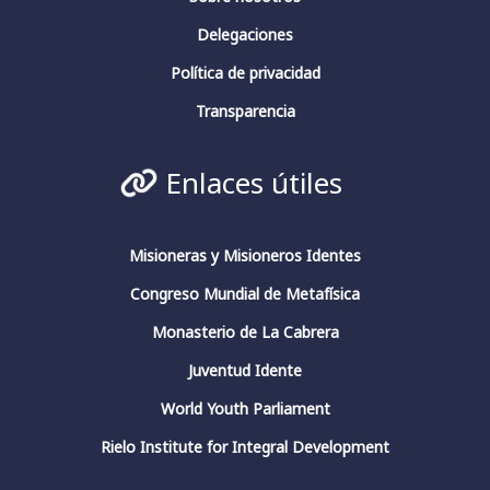
Delegaciones
Fundación Fernando Rielo
@fundfrielo
·
13 Mar 2024
Política de privacidad
La conciencia en pensadores españoles.
Conferencia de clausura.
Transparencia
#fundacionfernandorielo
#pensadoresespañoles
#conciencia
#JuliánMarías
#GarcíaMorente
Enlaces útiles
#FernandoRielo
Fundación Fernando Rielo
@FundFRielo
https://x.com/i/broadcasts/1yoKMwqOBkNJQ
Misioneras y Misioneros Identes
Congreso Mundial de Metafísica
2
4
Twitter
Monasterio de La Cabrera
Juventud Idente
Fundación Fernando Rielo
@fundfrielo
·
World Youth Parliament
13 Mar 2024
https://x.com/i/broadcasts/1yoKMwqOBkNJQ
Rielo Institute for Integral Development
2
2
Twitter