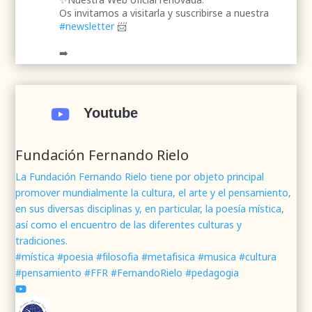
Os invitamos a visitarla y suscribirse a nuestra
#newsletter
📨
➡️
.
.
#webrenovada
#fundaciónFernandoRielo
#poesíamística
#músicasacra
#cultura
#arte
Youtube

#poesía
1
2
Twitter
Fundación Fernando Rielo
La Fundación Fernando Rielo tiene por objeto principal
promover mundialmente la cultura, el arte y el pensamiento,
Fundación Fernando Rielo
@fundfrielo
·
en sus diversas disciplinas y, en particular, la poesía mística,
7 Jun 2024
así como el encuentro de las diferentes culturas y
Mons. César Franco, obispo de
#Segovia
tradiciones.
@DiocesisSegovia
galardonado con el 43 Premio
#mística #poesia #filosofia #metafisica #musica #cultura
Mundial
#FernandoRielo
de
#PoesíaMística
#pensamiento #FFR #FernandoRielo #pedagogia
Podéis disfrutar de lo que fue la presentación de
su obra
#Visiones
en la sede de la
#fundacionFernandoRielo