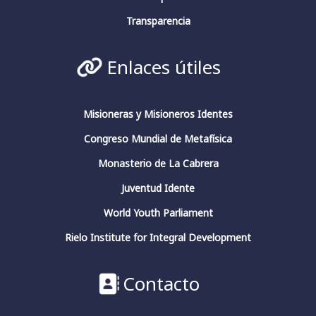
La conciencia en pensadores españoles.
Conferencia de clausura.
Transparencia
#fundacionfernandorielo
#pensadoresespañoles
#conciencia
#JuliánMarías
#GarcíaMorente
Enlaces útiles
#FernandoRielo
Fundación Fernando Rielo
@FundFRielo
https://x.com/i/broadcasts/1yoKMwqOBkNJQ
Misioneras y Misioneros Identes
Congreso Mundial de Metafísica
2
4
Twitter
Monasterio de La Cabrera
Juventud Idente
Fundación Fernando Rielo
@fundfrielo
·
World Youth Parliament
13 Mar 2024
https://x.com/i/broadcasts/1yoKMwqOBkNJQ
Rielo Institute for Integral Development
2
2
Twitter
Contacto