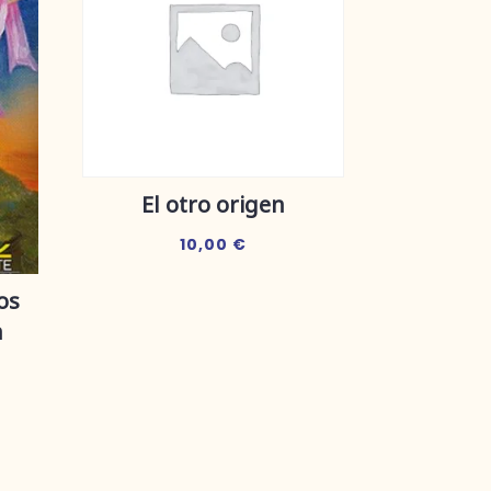
El otro origen
10,00
€
os
n