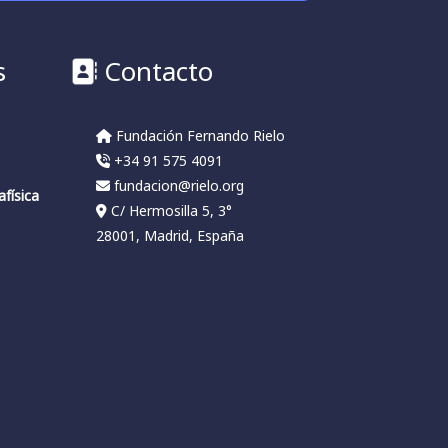
s
Contacto
Fundación Fernando Rielo
+34 91 575 4091
fundacion@rielo.org
física
C/ Hermosilla 5, 3°
a
28001, Madrid, España
l