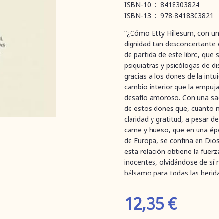
ISBN-10 ‏ : ‎ 8418303824
ISBN-13 ‏ : ‎ 978-8418303821
“¿Cómo Etty Hillesum, con una
dignidad tan desconcertante 
de partida de este libro, que 
psiquiatras y psicólogas de di
gracias a los dones de la intu
cambio interior que la empuja 
desafío amoroso. Con una sag
de estos dones que, cuanto m
claridad y gratitud, a pesar d
carne y hueso, que en una épo
de Europa, se confina en Dio
esta relación obtiene la fuer
inocentes, olvidándose de sí 
bálsamo para todas las herida
12,35
€