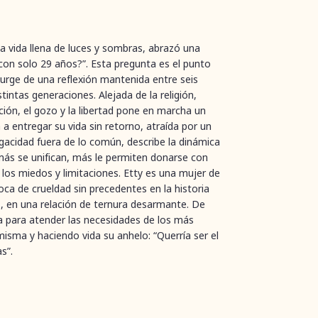
 vida llena de luces y sombras, abrazó una
con solo 29 años?”. Esta pregunta es el punto
surge de una reflexión mantenida entre seis
stintas generaciones. Alejada de la religión,
ición, el gozo y la libertad pone en marcha un
a entregar su vida sin retorno, atraída por un
acidad fuera de lo común, describe la dinámica
ás se unifican, más le permiten donarse con
e los miedos y limitaciones. Etty es una mujer de
ca de crueldad sin precedentes en la historia
s, en una relación de ternura desarmante. De
za para atender las necesidades de los más
misma y haciendo vida su anhelo: “Querría ser el
s”.