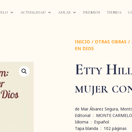
IELO
ACTUALIDAD
AULAS
PREMIOS
TIENDA
C
INICIO
/
OTRAS OBRAS
/ 
EN DIOS
Etty Hil
mujer co
de Mar Álvarez Segura, Monts
Editorial ‏ : ‎ MONTE C
Idioma ‏ : ‎ Español
Tapa blanda ‏ : ‎ 102 páginas