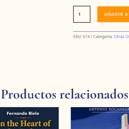
Etty
AÑADIR A
Hillesum:
una
mujer
confinada
SKU:
X14
Categoría:
Otras O
en
Dios
cantidad
Productos relacionados