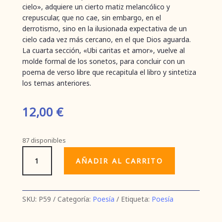
cielo», adquiere un cierto matiz melancólico y
crepuscular, que no cae, sin embargo, en el
derrotismo, sino en la ilusionada expectativa de un
cielo cada vez más cercano, en el que Dios aguarda.
La cuarta sección, «Ubi caritas et amor», vuelve al
molde formal de los sonetos, para concluir con un
poema de verso libre que recapitula el libro y sintetiza
los temas anteriores.
12,00
€
87 disponibles
Para
AÑADIR AL CARRITO
que
todo
sea
cantidad
SKU:
P59
Categoría:
Poesía
Etiqueta:
Poesía