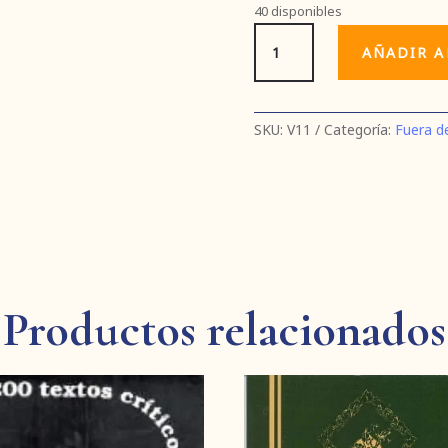
40 disponibles
Pervivencia
AÑADIR A
y
recepción
del
humanismo
SKU:
V11
Categoría:
Fuera d
del
Siglo
de
Oro
cantidad
Productos relacionados