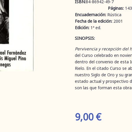
ISBN:
84-8
Páginas:
143
Encuadernación:
Rústica
Fecha de la edición:
2001
Edición:
1ª ed.
SINOPSIS:
Pervivencia y recepción del
del Curso celebrado en novie
dentro del convenio de esta I
Rielo. En el citado Curso se
nuestro Siglo de Oro y su gra
estado actual y prospectivo d
son las que forman esta obra
9,00
€