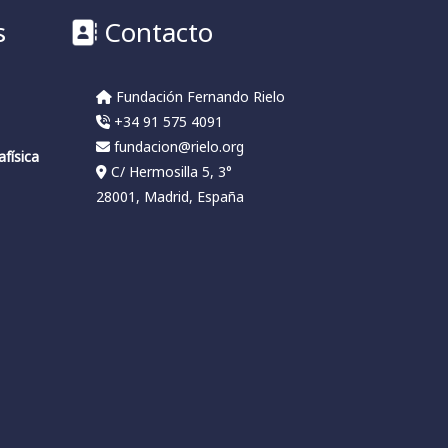
s
Contacto
Fundación Fernando Rielo
+34 91 575 4091
fundacion@rielo.org
física
C/ Hermosilla 5, 3°
a
28001, Madrid, España
l