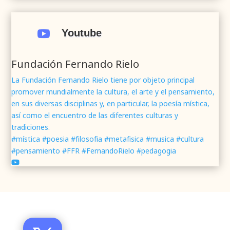
.
#webrenovada
#fundaciónFernandoRielo
#poesíamística
#músicasacra
#cultura
#arte

Youtube
#poesía
1
2
Twitter
Fundación Fernando Rielo
La Fundación Fernando Rielo tiene por objeto principal
promover mundialmente la cultura, el arte y el pensamiento,
Fundación Fernando Rielo
@fundfrielo
·
en sus diversas disciplinas y, en particular, la poesía mística,
7 Jun 2024
así como el encuentro de las diferentes culturas y
Mons. César Franco, obispo de
#Segovia
tradiciones.
@DiocesisSegovia
galardonado con el 43 Premio
#mística #poesia #filosofia #metafisica #musica #cultura
Mundial
#FernandoRielo
de
#PoesíaMística
#pensamiento #FFR #FernandoRielo #pedagogia
Podéis disfrutar de lo que fue la presentación de
su obra
#Visiones
en la sede de la
#fundacionFernandoRielo
https://youtu.be/B8XrOT9aQSA
1
2
Twitter
Santo Toribio de Mogrovejo, forjador de la Iglesia de
América