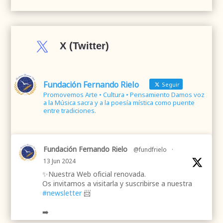

X (Twitter)
Fundación Fernando Rielo
Seguir
Promovemos Arte • Cultura • Pensamiento Damos voz
a la Música sacra y a la poesía mística como puente
entre tradiciones.
Fundación Fernando Rielo
@fundfrielo
·
13 Jun 2024
✨Nuestra Web oficial renovada.
Os invitamos a visitarla y suscribirse a nuestra
#newsletter
📨
➡️
.