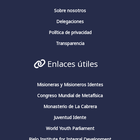
Fundación Fernando Rielo
@FundFRielo
Sobre nosotros
https://x.com/i/broadcasts/1yoKMwqOBkNJQ
Delegaciones
2
4
Twitter
Política de privacidad
Transparencia
Fundación Fernando Rielo
@fundfrielo
·
Enlaces útiles
13 Mar 2024
https://x.com/i/broadcasts/1yoKMwqOBkNJQ
2
2
Twitter
Misioneras y Misioneros Identes
Congreso Mundial de Metafísica
Monasterio de La Cabrera
Fundación Fernando Rielo
@fundfrielo
·
13 Mar 2024
Juventud Idente
🗓️Hoy es el último día del ciclo de
World Youth Parliament
conferencias del Aula de Pensamiento de la
#FundaciónFernandoRielo
Rielo Institute for Integral Development