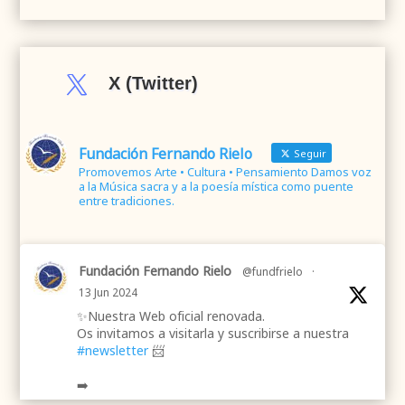

X (Twitter)
Fundación Fernando Rielo
Seguir
Promovemos Arte • Cultura • Pensamiento Damos voz
a la Música sacra y a la poesía mística como puente
entre tradiciones.
Fundación Fernando Rielo
@fundfrielo
·
13 Jun 2024
✨Nuestra Web oficial renovada.
Os invitamos a visitarla y suscribirse a nuestra
#newsletter
📨
➡️
.