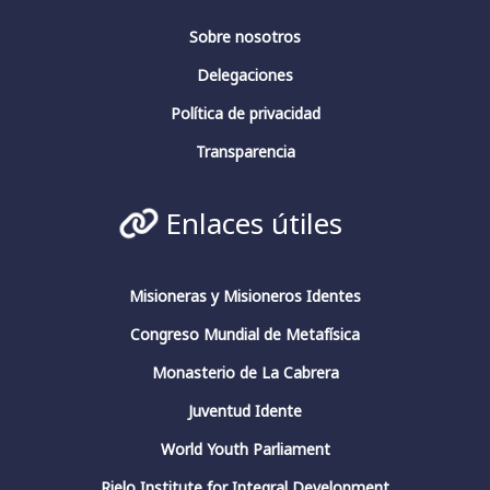
Fundación Fernando Rielo
@FundFRielo
Sobre nosotros
https://x.com/i/broadcasts/1yoKMwqOBkNJQ
Delegaciones
2
4
Twitter
Política de privacidad
Transparencia
Fundación Fernando Rielo
@fundfrielo
·
Enlaces útiles
13 Mar 2024
https://x.com/i/broadcasts/1yoKMwqOBkNJQ
2
2
Twitter
Misioneras y Misioneros Identes
Congreso Mundial de Metafísica
Monasterio de La Cabrera
Fundación Fernando Rielo
@fundfrielo
·
13 Mar 2024
Juventud Idente
🗓️Hoy es el último día del ciclo de
World Youth Parliament
conferencias del Aula de Pensamiento de la
#FundaciónFernandoRielo
Rielo Institute for Integral Development