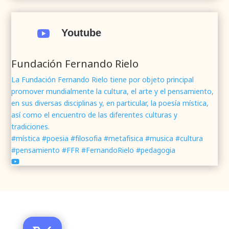
.
#webrenovada
#fundaciónFernandoRielo
#poesíamística
#músicasacra
#cultura
#arte

Youtube
#poesía
1
2
Twitter
Fundación Fernando Rielo
La Fundación Fernando Rielo tiene por objeto principal
promover mundialmente la cultura, el arte y el pensamiento,
Fundación Fernando Rielo
@fundfrielo
·
en sus diversas disciplinas y, en particular, la poesía mística,
7 Jun 2024
así como el encuentro de las diferentes culturas y
Mons. César Franco, obispo de
#Segovia
tradiciones.
@DiocesisSegovia
galardonado con el 43 Premio
#mística #poesia #filosofia #metafisica #musica #cultura
Mundial
#FernandoRielo
de
#PoesíaMística
#pensamiento #FFR #FernandoRielo #pedagogia
Podéis disfrutar de lo que fue la presentación de
su obra
#Visiones
en la sede de la
#fundacionFernandoRielo
https://youtu.be/B8XrOT9aQSA
1
2
Twitter
Santo Toribio de Mogrovejo, forjador de la Iglesia de
América