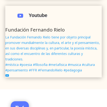
.
#webrenovada
#fundaciónFernandoRielo
#poesíamística
#músicasacra
#cultura
#arte

Youtube
#poesía
1
2
Twitter
Fundación Fernando Rielo
La Fundación Fernando Rielo tiene por objeto principal
promover mundialmente la cultura, el arte y el pensamiento,
Fundación Fernando Rielo
@fundfrielo
·
en sus diversas disciplinas y, en particular, la poesía mística,
7 Jun 2024
así como el encuentro de las diferentes culturas y
Mons. César Franco, obispo de
#Segovia
tradiciones.
@DiocesisSegovia
galardonado con el 43 Premio
#mística #poesia #filosofia #metafisica #musica #cultura
Mundial
#FernandoRielo
de
#PoesíaMística
#pensamiento #FFR #FernandoRielo #pedagogia
Podéis disfrutar de lo que fue la presentación de
su obra
#Visiones
en la sede de la
#fundacionFernandoRielo
https://youtu.be/B8XrOT9aQSA
1
2
Twitter
Santo Toribio de Mogrovejo, forjador de la Iglesia de
América