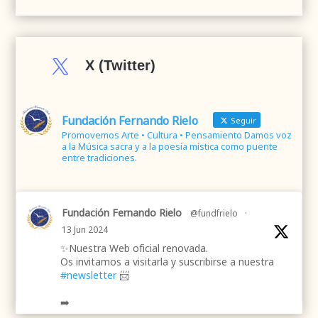

X (Twitter)
Fundación Fernando Rielo
Seguir
Promovemos Arte • Cultura • Pensamiento Damos voz
a la Música sacra y a la poesía mística como puente
entre tradiciones.
Fundación Fernando Rielo
@fundfrielo
·
13 Jun 2024
✨Nuestra Web oficial renovada.
Os invitamos a visitarla y suscribirse a nuestra
#newsletter
📨
➡️
.