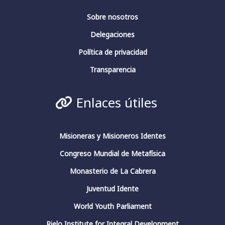
Fundación Fernando Rielo
@FundFRielo
Sobre nosotros
https://x.com/i/broadcasts/1yoKMwqOBkNJQ
Delegaciones
2
4
Twitter
Política de privacidad
Transparencia
Fundación Fernando Rielo
@fundfrielo
·
Enlaces útiles
13 Mar 2024
https://x.com/i/broadcasts/1yoKMwqOBkNJQ
2
2
Twitter
Misioneras y Misioneros Identes
Congreso Mundial de Metafísica
Monasterio de La Cabrera
Fundación Fernando Rielo
@fundfrielo
·
13 Mar 2024
Juventud Idente
🗓️Hoy es el último día del ciclo de
World Youth Parliament
conferencias del Aula de Pensamiento de la
#FundaciónFernandoRielo
Rielo Institute for Integral Development