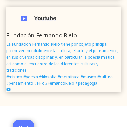
.
#webrenovada
#fundaciónFernandoRielo
#poesíamística
#músicasacra
#cultura
#arte

Youtube
#poesía
1
2
Twitter
Fundación Fernando Rielo
La Fundación Fernando Rielo tiene por objeto principal
promover mundialmente la cultura, el arte y el pensamiento,
Fundación Fernando Rielo
@fundfrielo
·
en sus diversas disciplinas y, en particular, la poesía mística,
7 Jun 2024
así como el encuentro de las diferentes culturas y
Mons. César Franco, obispo de
#Segovia
tradiciones.
@DiocesisSegovia
galardonado con el 43 Premio
#mística #poesia #filosofia #metafisica #musica #cultura
Mundial
#FernandoRielo
de
#PoesíaMística
#pensamiento #FFR #FernandoRielo #pedagogia
Podéis disfrutar de lo que fue la presentación de
su obra
#Visiones
en la sede de la
#fundacionFernandoRielo
https://youtu.be/B8XrOT9aQSA
1
2
Twitter
Santa Teresa en Ávila | Historia del Monasterio de la
Encarnación