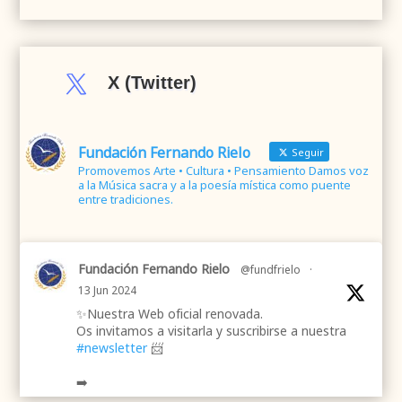

X (Twitter)
Fundación Fernando Rielo
Seguir
Promovemos Arte • Cultura • Pensamiento Damos voz
a la Música sacra y a la poesía mística como puente
entre tradiciones.
Fundación Fernando Rielo
@fundfrielo
·
13 Jun 2024
✨Nuestra Web oficial renovada.
Os invitamos a visitarla y suscribirse a nuestra
#newsletter
📨
➡️
.