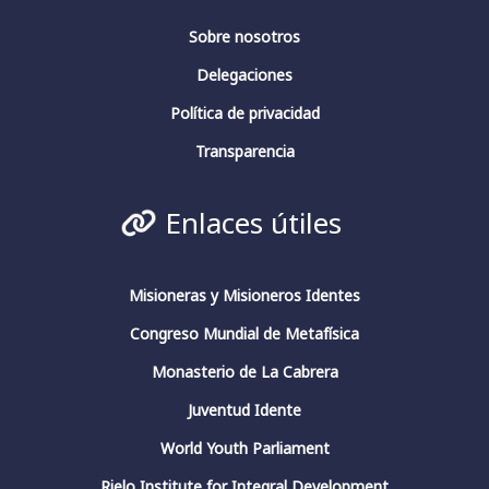
Fundación Fernando Rielo
@FundFRielo
Sobre nosotros
https://x.com/i/broadcasts/1yoKMwqOBkNJQ
Delegaciones
2
4
Twitter
Política de privacidad
Transparencia
Fundación Fernando Rielo
@fundfrielo
·
Enlaces útiles
13 Mar 2024
https://x.com/i/broadcasts/1yoKMwqOBkNJQ
2
2
Twitter
Misioneras y Misioneros Identes
Congreso Mundial de Metafísica
Monasterio de La Cabrera
Fundación Fernando Rielo
@fundfrielo
·
13 Mar 2024
Juventud Idente
🗓️Hoy es el último día del ciclo de
World Youth Parliament
conferencias del Aula de Pensamiento de la
#FundaciónFernandoRielo
Rielo Institute for Integral Development