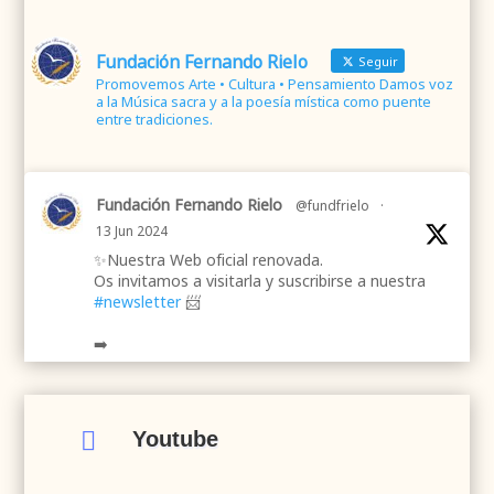
Fundación Fernando Rielo
Seguir
Promovemos Arte • Cultura • Pensamiento Damos voz
a la Música sacra y a la poesía mística como puente
entre tradiciones.
Fundación Fernando Rielo
@fundfrielo
·
13 Jun 2024
✨Nuestra Web oficial renovada.
Os invitamos a visitarla y suscribirse a nuestra
#newsletter
📨
➡️
.
.
#webrenovada
#fundaciónFernandoRielo
#poesíamística
#músicasacra
#cultura
#arte

Youtube
#poesía
1
2
Twitter