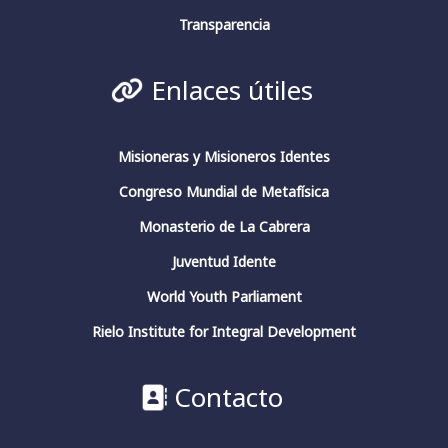
Transparencia
Fundación Fernando Rielo
@fundfrielo
·
Enlaces útiles
13 Mar 2024
https://x.com/i/broadcasts/1yoKMwqOBkNJQ
2
2
Twitter
Misioneras y Misioneros Identes
Congreso Mundial de Metafísica
Monasterio de La Cabrera
Fundación Fernando Rielo
@fundfrielo
·
13 Mar 2024
Juventud Idente
🗓️Hoy es el último día del ciclo de
World Youth Parliament
conferencias del Aula de Pensamiento de la
#FundaciónFernandoRielo
Rielo Institute for Integral Development
👉Podéis escuchar las conferencias en nuestro
canal:
#HelioCarpintero
sobre
#JuliánMarías
Contacto
#conciencia
#pensadoresespañoles