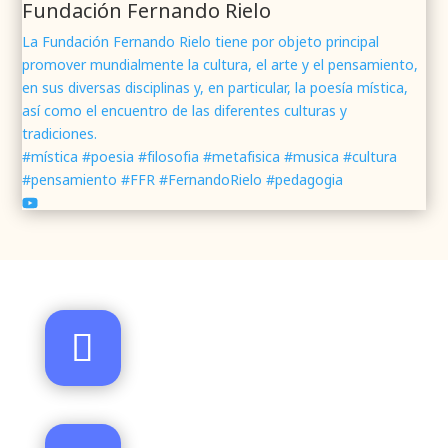
Fundación Fernando Rielo
La Fundación Fernando Rielo tiene por objeto principal
promover mundialmente la cultura, el arte y el pensamiento,
Fundación Fernando Rielo
@fundfrielo
·
en sus diversas disciplinas y, en particular, la poesía mística,
7 Jun 2024
así como el encuentro de las diferentes culturas y
Mons. César Franco, obispo de
#Segovia
tradiciones.
@DiocesisSegovia
galardonado con el 43 Premio
#mística #poesia #filosofia #metafisica #musica #cultura
Mundial
#FernandoRielo
de
#PoesíaMística
#pensamiento #FFR #FernandoRielo #pedagogia
Podéis disfrutar de lo que fue la presentación de
su obra
#Visiones
en la sede de la
#fundacionFernandoRielo
https://youtu.be/B8XrOT9aQSA
1
2
Twitter
Santo Toribio de Mogrovejo, forjador de la Iglesia de
América
Fundación Fernando Rielo
@fundfrielo
·
Santa Teresa en Ávila | Historia del Monasterio de la
5 Jun 2024
Encarnación
📝Presentación del Poemario Visiones, obra
ganadora del 43 Premio Mundial Fernando Rielo
Presentación de ¡O FELIX CULPA! Itinerario lírico del
de Poesía Mística.
Resucitado