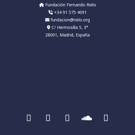
3
Twitter
Fundación Fernando Rielo
+34 91 575 4091
fundacion@rielo.org
Fundación Fernando Rielo
@fundfrielo
·
C/ Hermosilla 5, 3°
12 Mar 2024
28001, Madrid, España
📌Conferencia del Aula de Pensamiento:
𝘊𝘰𝘯𝘤𝘦𝑝𝘤𝘪𝘰́𝘯 𝘨𝘦𝘯𝘦́𝘵𝘪𝘤𝘢 𝘥𝘦 𝘭𝘢 𝘤𝘰𝘯𝘴𝘤𝘪𝘦𝘯𝘤𝘪𝘢 𝘦𝘯
𝘍𝘦𝘳𝘯𝘢𝘯𝘥𝘰 𝘙𝘪𝘦𝘭𝘰.
🗓️Miércoles 13 de marzo | 19h
🏢Sede de la fundación - C/Hermosilla 5, 3º 🇪🇸
---
#JuliánMarías
#GarcíaMorente
#FernandoRielo
1
Twitter
Fundación Fernando Rielo
@fundfrielo
·
11 Mar 2024
📝Presentación online del libro: 𝘚𝘰𝘺 𝘭𝘢 𝘮𝘶𝘫𝘦𝘳
𝘦𝘹𝘵𝘳𝘢𝘯𝘫𝘦𝘳𝘢 de
@milydallacamina
. Mención de