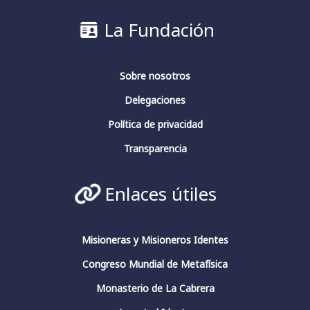
Conferencia de clausura.
#fundacionfernandorielo
#pensadoresespañoles
La Fundación
#conciencia
#JuliánMarías
#GarcíaMorente
#FernandoRielo
Fundación Fernando Rielo
@FundFRielo
Sobre nosotros
https://x.com/i/broadcasts/1yoKMwqOBkNJQ
Delegaciones
2
4
Twitter
Política de privacidad
Transparencia
Fundación Fernando Rielo
@fundfrielo
·
Enlaces útiles
13 Mar 2024
https://x.com/i/broadcasts/1yoKMwqOBkNJQ
2
2
Twitter
Misioneras y Misioneros Identes
Congreso Mundial de Metafísica
Monasterio de La Cabrera
Fundación Fernando Rielo
@fundfrielo
·