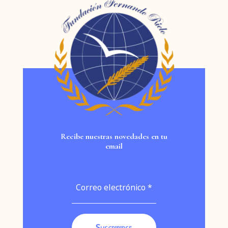
https://www.upsa.es/actualidad/la-catedra-
Motolinía, Fray Toribio de Benavente y expansión del
fernando-rielo-org...
franciscanismo en América
3
7
Twitter
Evolución del Convento de San Francisco tras la
exclaustración y el nacimiento del Museo de Cádiz
Fundación Fernando Rielo
@fundfrielo
·
Subscribe
Más...
18 Abr 2024
JORNADA DE LA CÁTEDRA
#FernandoRielo
"INTELIGENCIA ARTIFICIAL. ESPERANZAS E
INCERTIDUMBRES" desde la
@upsa
Recibe nuestras novedades en tu
2
5
Twitter
email
Fundación Fernando Rielo
@fundfrielo
·
14 Mar 2024
📝 La obra poética de
@milydallacamina
en
un acto online que ha sido de disfrute para todos
los participantes.