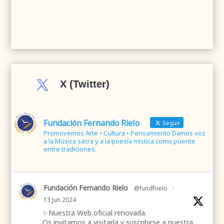

X (Twitter)
Fundación Fernando Rielo
Seguir
Promovemos Arte • Cultura • Pensamiento Damos voz
a la Música sacra y a la poesía mística como puente
entre tradiciones.
Fundación Fernando Rielo
@fundfrielo
·
13 Jun 2024
✨Nuestra Web oficial renovada.
Os invitamos a visitarla y suscribirse a nuestra