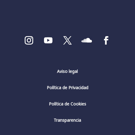
1
Twitter
Fundación Fernando Rielo
@fundfrielo
·
11 Mar 2024
📝Presentación online del libro: 𝘚𝘰𝘺 𝘭𝘢 𝘮𝘶𝘫𝘦𝘳
𝘦𝘹𝘵𝘳𝘢𝘯𝘫𝘦𝘳𝘢 de
@milydallacamina
. Mención de
honor del 4️⃣1️⃣ Premio Mundial Fernando Rielo de
Poesía Mística.
🗓️ Jueves 14 de marzo | 15h 🇦🇷 | 19h 🇪🇸
Aviso legal
---
#PoesíaMística
#CulturaHispanica
#PoesíaContemporánea
Política de Privacidad
1
3
Twitter
Política de Cookies
Transparencia
Fundación Fernando Rielo
@fundfrielo
·
10 Mar 2024