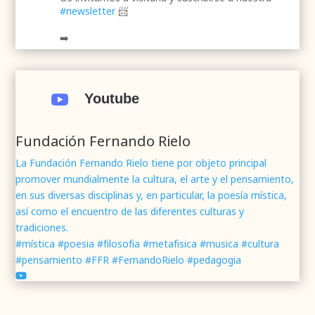
#newsletter
📨
➡️
.
.
#webrenovada
#fundaciónFernandoRielo
#poesíamística
#músicasacra
#cultura
#arte

Youtube
#poesía
1
2
Twitter
Fundación Fernando Rielo
La Fundación Fernando Rielo tiene por objeto principal
promover mundialmente la cultura, el arte y el pensamiento,
Fundación Fernando Rielo
@fundfrielo
·
en sus diversas disciplinas y, en particular, la poesía mística,
7 Jun 2024
así como el encuentro de las diferentes culturas y
Mons. César Franco, obispo de
#Segovia
tradiciones.
@DiocesisSegovia
galardonado con el 43 Premio
#mística #poesia #filosofia #metafisica #musica #cultura
Mundial
#FernandoRielo
de
#PoesíaMística
#pensamiento #FFR #FernandoRielo #pedagogia
Podéis disfrutar de lo que fue la presentación de
su obra
#Visiones
en la sede de la
#fundacionFernandoRielo
https://youtu.be/B8XrOT9aQSA