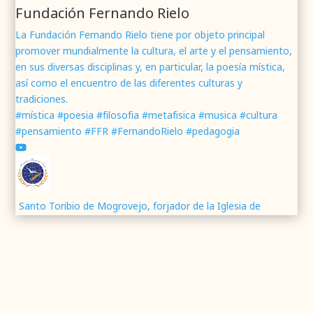
Fundación Fernando Rielo
La Fundación Fernando Rielo tiene por objeto principal
promover mundialmente la cultura, el arte y el pensamiento,
Fundación Fernando Rielo
@fundfrielo
·
en sus diversas disciplinas y, en particular, la poesía mística,
7 Jun 2024
así como el encuentro de las diferentes culturas y
Mons. César Franco, obispo de
#Segovia
tradiciones.
@DiocesisSegovia
galardonado con el 43 Premio
#mística #poesia #filosofia #metafisica #musica #cultura
Mundial
#FernandoRielo
de
#PoesíaMística
#pensamiento #FFR #FernandoRielo #pedagogia
Podéis disfrutar de lo que fue la presentación de
su obra
#Visiones
en la sede de la
#fundacionFernandoRielo
https://youtu.be/B8XrOT9aQSA
1
2
Twitter
Santo Toribio de Mogrovejo, forjador de la Iglesia de
América
Fundación Fernando Rielo
@fundfrielo
·
Santa Teresa en Ávila | Historia del Monasterio de la
5 Jun 2024
Encarnación
📝Presentación del Poemario Visiones, obra
ganadora del 43 Premio Mundial Fernando Rielo
Presentación de ¡O FELIX CULPA! Itinerario lírico del
de Poesía Mística.