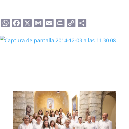
WhatsApp
Facebook
X
Gmail
Email
Print
Copy
Compartir
Link