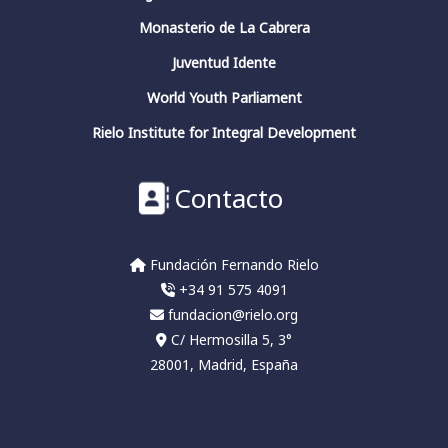
Monasterio de La Cabrera
Juventud Idente
Fundación Fernando Rielo
@fundfrielo
·
World Youth Parliament
13 Mar 2024
https://x.com/i/broadcasts/1yoKMwqOBkNJQ
Rielo Institute for Integral Development
2
2
Twitter
Contacto
Fundación Fernando Rielo
@fundfrielo
·
Fundación Fernando Rielo
13 Mar 2024
+34 91 575 4091
🗓️Hoy es el último día del ciclo de
conferencias del Aula de Pensamiento de la
fundacion@rielo.org
#FundaciónFernandoRielo
C/ Hermosilla 5, 3°
👉Podéis escuchar las conferencias en nuestro
28001, Madrid, España
canal:
#HelioCarpintero
sobre
#JuliánMarías
#conciencia
#pensadoresespañoles