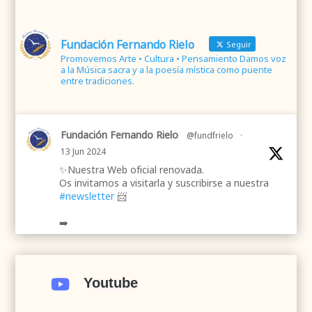
Fundación Fernando Rielo
Seguir
Promovemos Arte • Cultura • Pensamiento Damos voz
a la Música sacra y a la poesía mística como puente
entre tradiciones.
Fundación Fernando Rielo
@fundfrielo
·
13 Jun 2024
✨Nuestra Web oficial renovada.
Os invitamos a visitarla y suscribirse a nuestra
#newsletter
📨
➡️
.
.
#webrenovada
#fundaciónFernandoRielo
#poesíamística
#músicasacra
#cultura
#arte
Youtube

#poesía
1
2
Twitter