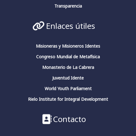
La conciencia en pensadores españoles.
Conferencia de clausura.
Transparencia
#fundacionfernandorielo
#pensadoresespañoles
#conciencia
#JuliánMarías
#GarcíaMorente
Enlaces útiles
#FernandoRielo
Fundación Fernando Rielo
@FundFRielo
https://x.com/i/broadcasts/1yoKMwqOBkNJQ
Misioneras y Misioneros Identes
Congreso Mundial de Metafísica
2
4
Twitter
Monasterio de La Cabrera
Juventud Idente
Fundación Fernando Rielo
@fundfrielo
·
World Youth Parliament
13 Mar 2024
https://x.com/i/broadcasts/1yoKMwqOBkNJQ
Rielo Institute for Integral Development
2
2
Twitter
Contacto
Fundación Fernando Rielo
@fundfrielo
·