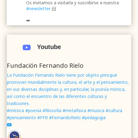
Os invitamos a visitarla y suscribirse a nuestra
#newsletter
📨
➡️
.
.
#webrenovada
#fundaciónFernandoRielo
#poesíamística
#músicasacra
#cultura
#arte
Youtube

#poesía
1
2
Twitter
Fundación Fernando Rielo
La Fundación Fernando Rielo tiene por objeto principal
promover mundialmente la cultura, el arte y el pensamiento,
Fundación Fernando Rielo
@fundfrielo
·
en sus diversas disciplinas y, en particular, la poesía mística,
7 Jun 2024
así como el encuentro de las diferentes culturas y
Mons. César Franco, obispo de
#Segovia
tradiciones.
@DiocesisSegovia
galardonado con el 43 Premio
#mística #poesia #filosofia #metafisica #musica #cultura
Mundial
#FernandoRielo
de
#PoesíaMística
#pensamiento #FFR #FernandoRielo #pedagogia
Podéis disfrutar de lo que fue la presentación de
su obra
#Visiones
en la sede de la
#fundacionFernandoRielo
https://youtu.be/B8XrOT9aQSA