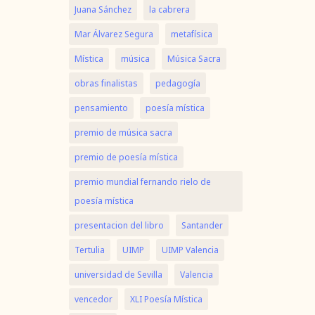
Juana Sánchez
la cabrera
Mar Álvarez Segura
metafísica
Mística
música
Música Sacra
obras finalistas
pedagogía
pensamiento
poesía mística
premio de música sacra
premio de poesía mística
premio mundial fernando rielo de
poesía mística
presentacion del libro
Santander
Tertulia
UIMP
UIMP Valencia
universidad de Sevilla
Valencia
vencedor
XLI Poesía Mística