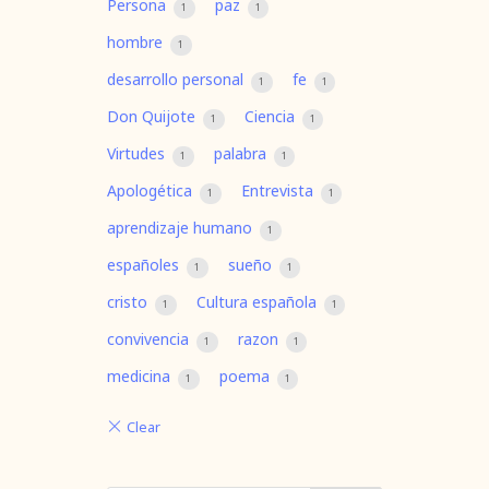
Persona
paz
1
1
hombre
1
desarrollo personal
fe
1
1
Don Quijote
Ciencia
1
1
Virtudes
palabra
1
1
Apologética
Entrevista
1
1
aprendizaje humano
1
españoles
sueño
1
1
cristo
Cultura española
1
1
convivencia
razon
1
1
medicina
poema
1
1