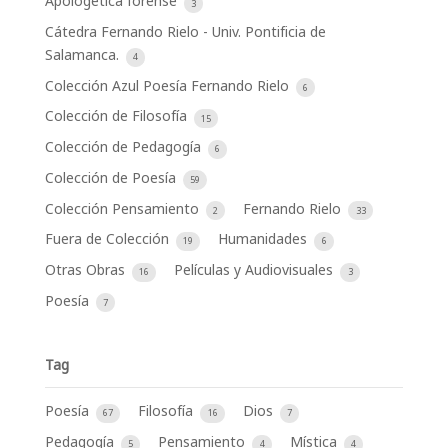
Apologética forense
3
Cátedra Fernando Rielo - Univ. Pontificia de
Salamanca.
4
Colección Azul Poesía Fernando Rielo
6
Colección de Filosofía
15
Colección de Pedagogía
6
Colección de Poesía
59
Colección Pensamiento
Fernando Rielo
2
33
Fuera de Colección
Humanidades
19
6
Otras Obras
Películas y Audiovisuales
16
3
Poesía
7
Tag
Poesía
Filosofía
Dios
67
16
7
Pedagogía
Pensamiento
Mística
5
4
4