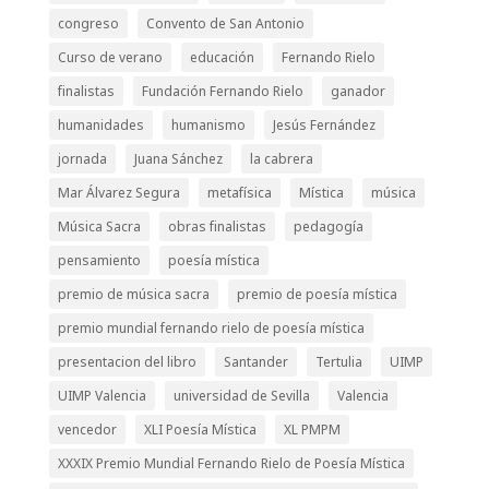
congreso
Convento de San Antonio
Curso de verano
educación
Fernando Rielo
finalistas
Fundación Fernando Rielo
ganador
humanidades
humanismo
Jesús Fernández
jornada
Juana Sánchez
la cabrera
Mar Álvarez Segura
metafísica
Mística
música
Música Sacra
obras finalistas
pedagogía
pensamiento
poesía mística
premio de música sacra
premio de poesía mística
premio mundial fernando rielo de poesía mística
presentacion del libro
Santander
Tertulia
UIMP
UIMP Valencia
universidad de Sevilla
Valencia
vencedor
XLI Poesía Mística
XL PMPM
XXXIX Premio Mundial Fernando Rielo de Poesía Mística