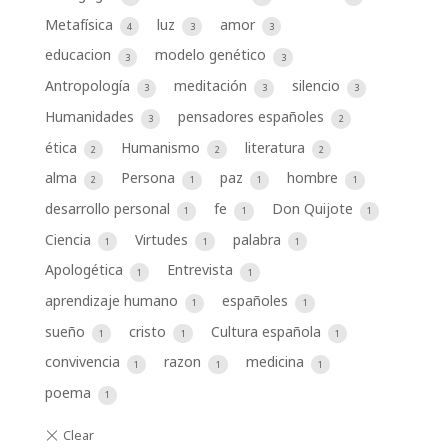
Metafísica
luz
amor
4
3
3
educacion
modelo genético
3
3
Antropología
meditación
silencio
3
3
3
Humanidades
pensadores españoles
3
2
ética
Humanismo
literatura
2
2
2
alma
Persona
paz
hombre
2
1
1
1
desarrollo personal
fe
Don Quijote
1
1
1
Ciencia
Virtudes
palabra
1
1
1
Apologética
Entrevista
1
1
aprendizaje humano
españoles
1
1
sueño
cristo
Cultura española
1
1
1
convivencia
razon
medicina
1
1
1
poema
1