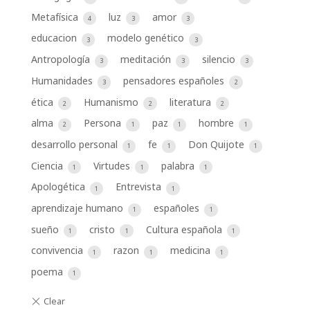
Metafísica
luz
amor
4
3
3
educacion
modelo genético
3
3
Antropología
meditación
silencio
3
3
3
Humanidades
pensadores españoles
3
2
ética
Humanismo
literatura
2
2
2
alma
Persona
paz
hombre
2
1
1
1
desarrollo personal
fe
Don Quijote
1
1
1
Ciencia
Virtudes
palabra
1
1
1
Apologética
Entrevista
1
1
aprendizaje humano
españoles
1
1
sueño
cristo
Cultura española
1
1
1
convivencia
razon
medicina
1
1
1
poema
1