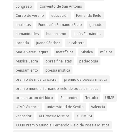
congreso
Convento de San Antonio
Curso de verano
educación
Fernando Rielo
finalistas
Fundación Fernando Rielo
ganador
humanidades
humanismo
Jesús Fernández
jornada
Juana Sánchez
la cabrera
Mar Álvarez Segura
metafísica
Mística
música
Música Sacra
obras finalistas
pedagogía
pensamiento
poesía mística
premio de música sacra
premio de poesía mística
premio mundial fernando rielo de poesía mística
presentacion del libro
Santander
Tertulia
UIMP
UIMP Valencia
universidad de Sevilla
Valencia
vencedor
XLI Poesía Mística
XL PMPM
XXXIX Premio Mundial Fernando Rielo de Poesía Mística