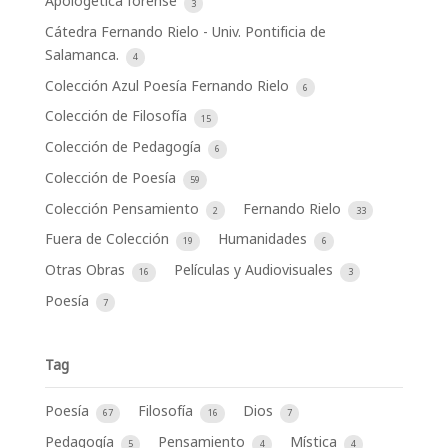
Apologética forense
3
Cátedra Fernando Rielo - Univ. Pontificia de
Salamanca.
4
Colección Azul Poesía Fernando Rielo
6
Colección de Filosofía
15
Colección de Pedagogía
6
Colección de Poesía
59
Colección Pensamiento
Fernando Rielo
2
33
Fuera de Colección
Humanidades
19
6
Otras Obras
Películas y Audiovisuales
16
3
Poesía
7
Tag
Poesía
Filosofía
Dios
67
16
7
Pedagogía
Pensamiento
Mística
5
4
4