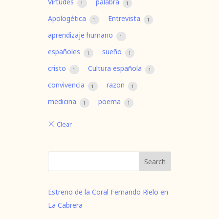
Virtudes
palabra
1
1
Apologética
Entrevista
1
1
aprendizaje humano
1
españoles
sueño
1
1
cristo
Cultura española
1
1
convivencia
razon
1
1
medicina
poema
1
1
Search
Estreno de la Coral Fernando Rielo en
La Cabrera