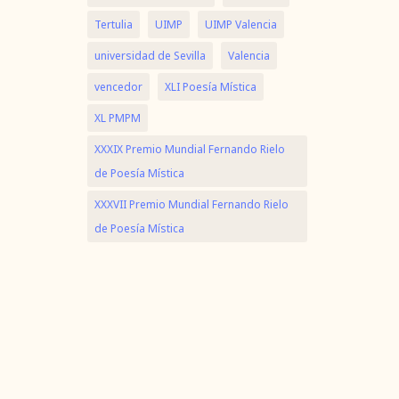
Tertulia
UIMP
UIMP Valencia
universidad de Sevilla
Valencia
vencedor
XLI Poesía Mística
XL PMPM
XXXIX Premio Mundial Fernando Rielo
de Poesía Mística
XXXVII Premio Mundial Fernando Rielo
de Poesía Mística