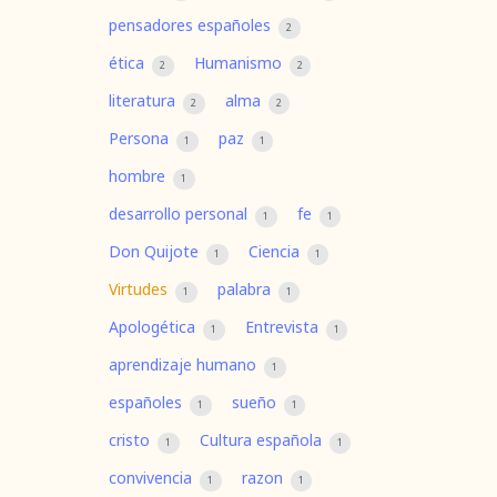
pensadores españoles
2
ética
Humanismo
2
2
literatura
alma
2
2
Persona
paz
1
1
hombre
1
desarrollo personal
fe
1
1
Don Quijote
Ciencia
1
1
Virtudes
palabra
1
1
Apologética
Entrevista
1
1
aprendizaje humano
1
españoles
sueño
1
1
cristo
Cultura española
1
1
convivencia
razon
1
1