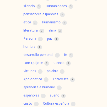
silencio
Humanidades
3
3
pensadores españoles
2
ética
Humanismo
2
2
literatura
alma
2
2
Persona
paz
1
1
hombre
1
desarrollo personal
fe
1
1
Don Quijote
Ciencia
1
1
Virtudes
palabra
1
1
Apologética
Entrevista
1
1
aprendizaje humano
1
españoles
sueño
1
1
cristo
Cultura española
1
1