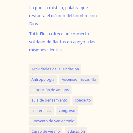
La poesía mística, palabra que
restaura el diálogo del hombre con
Dios
Tutti-Flutti ofrece un concierto
solidario de flautas en apoyo a las
misiones identes
Actividades de la Fundación
Antropología
Ascensión Escamilla
asociación de amigos
aula de pensamiento
concierto
conferencia
congreso
Convento de San Antonio
Curso de verano
educación